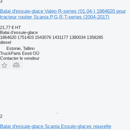
3
Balai d'essuie-glace Valeo R-series (01.04-) 1864620 pour
tracteur routier Scania P,G,R,T-series (2004-2017)
21,77 €
HT
Balai d'essuie-glace
1864620 1751403 1543076 1431177 1380034 1358285
diesel
Estonie, Tallinn
TruckParts Eesti OÜ
Contacter le vendeur
2
Balai d'essuie-glace Scania Essuie-glaces nouvelle