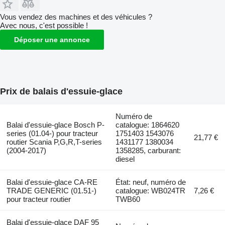
Vous vendez des machines et des véhicules ?
Avec nous, c'est possible !
Déposer une annonce
Prix de balais d'essuie-glace
Numéro de
Balai d'essuie-glace Bosch P-
catalogue: 1864620
series (01.04-) pour tracteur
1751403 1543076
21,77 €
routier Scania P,G,R,T-series
1431177 1380034
(2004-2017)
1358285, carburant:
diesel
Balai d'essuie-glace CA-RE
État: neuf, numéro de
TRADE GENERIC (01.51-)
catalogue: WB024TR
7,26 €
pour tracteur routier
TWB60
Balai d'essuie-glace DAF 95