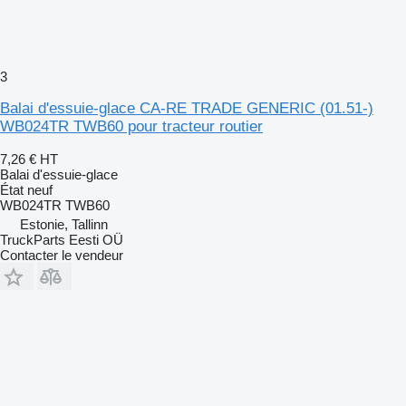
3
Balai d'essuie-glace CA-RE TRADE GENERIC (01.51-)
WB024TR TWB60 pour tracteur routier
7,26 €
HT
Balai d'essuie-glace
État
neuf
WB024TR TWB60
Estonie, Tallinn
TruckParts Eesti OÜ
Contacter le vendeur