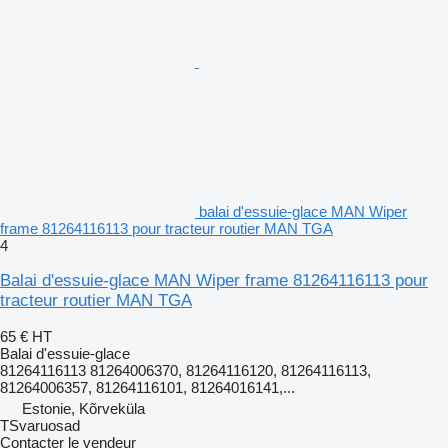
balai d'essuie-glace MAN Wiper
frame 81264116113 pour tracteur routier MAN TGA
4
Balai d'essuie-glace MAN Wiper frame 81264116113 pour
tracteur routier MAN TGA
65 €
HT
Balai d'essuie-glace
81264116113 81264006370, 81264116120, 81264116113,
81264006357, 81264116101, 81264016141,...
Estonie, Kõrveküla
TSvaruosad
Contacter le vendeur