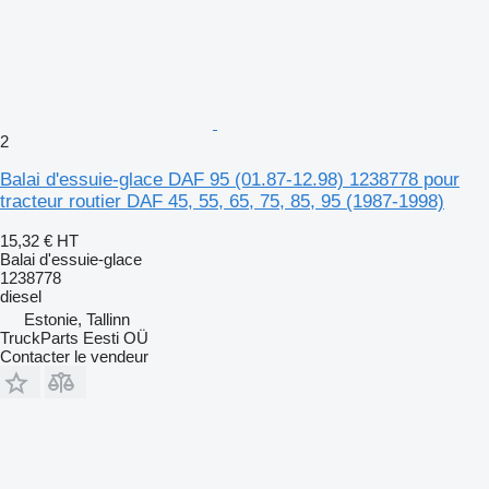
2
Balai d'essuie-glace DAF 95 (01.87-12.98) 1238778 pour
tracteur routier DAF 45, 55, 65, 75, 85, 95 (1987-1998)
15,32 €
HT
Balai d'essuie-glace
1238778
diesel
Estonie, Tallinn
TruckParts Eesti OÜ
Contacter le vendeur