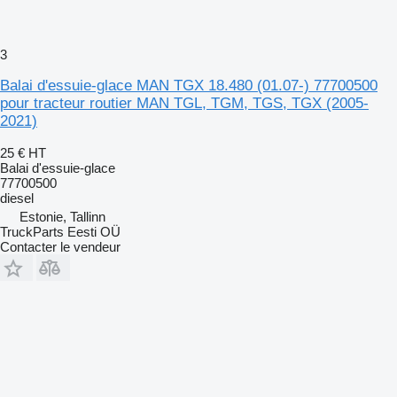
3
Balai d'essuie-glace MAN TGX 18.480 (01.07-) 77700500
pour tracteur routier MAN TGL, TGM, TGS, TGX (2005-
2021)
25 €
HT
Balai d'essuie-glace
77700500
diesel
Estonie, Tallinn
TruckParts Eesti OÜ
Contacter le vendeur