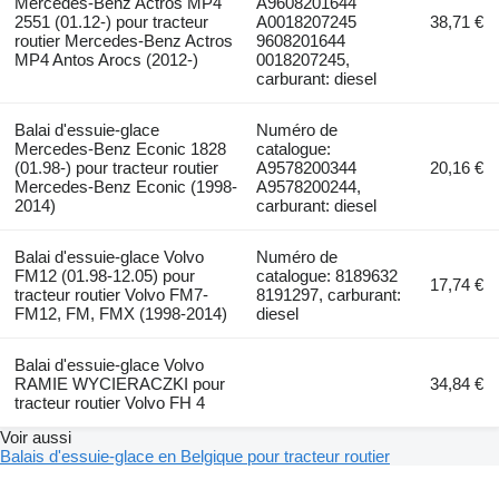
Mercedes-Benz Actros MP4
A9608201644
2551 (01.12-) pour tracteur
A0018207245
38,71 €
routier Mercedes-Benz Actros
9608201644
MP4 Antos Arocs (2012-)
0018207245,
carburant: diesel
Balai d'essuie-glace
Numéro de
Mercedes-Benz Econic 1828
catalogue:
(01.98-) pour tracteur routier
A9578200344
20,16 €
Mercedes-Benz Econic (1998-
A9578200244,
2014)
carburant: diesel
Balai d'essuie-glace Volvo
Numéro de
FM12 (01.98-12.05) pour
catalogue: 8189632
17,74 €
tracteur routier Volvo FM7-
8191297, carburant:
FM12, FM, FMX (1998-2014)
diesel
Balai d'essuie-glace Volvo
RAMIE WYCIERACZKI pour
34,84 €
tracteur routier Volvo FH 4
Voir aussi
Balais d'essuie-glace en Belgique pour tracteur routier