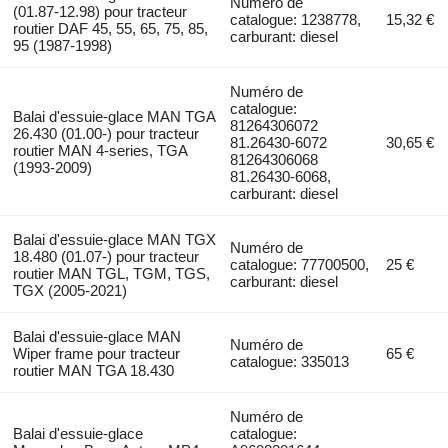
Numéro de
(01.87-12.98) pour tracteur
catalogue: 1238778,
15,32 €
routier DAF 45, 55, 65, 75, 85,
carburant: diesel
95 (1987-1998)
Numéro de
catalogue:
Balai d'essuie-glace MAN TGA
81264306072
26.430 (01.00-) pour tracteur
81.26430-6072
30,65 €
routier MAN 4-series, TGA
81264306068
(1993-2009)
81.26430-6068,
carburant: diesel
Balai d'essuie-glace MAN TGX
Numéro de
18.480 (01.07-) pour tracteur
catalogue: 77700500,
25 €
routier MAN TGL, TGM, TGS,
carburant: diesel
TGX (2005-2021)
Balai d'essuie-glace MAN
Numéro de
Wiper frame pour tracteur
65 €
catalogue: 335013
routier MAN TGA 18.430
Numéro de
Balai d'essuie-glace
catalogue: