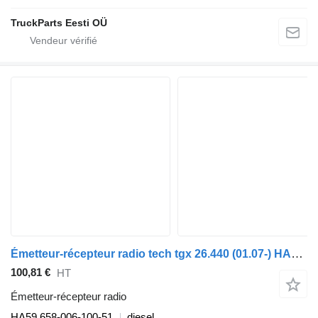
TruckParts Eesti OÜ
Émetteur-récepteur radio tech tgx 26.440 (01.07-) HA59 pour tracteur routier MAN TGL, TGM, TGS, TGX (2005-2021)
100,81 €
HT
Émetteur-récepteur radio
HA59 658-006-100-51
diesel