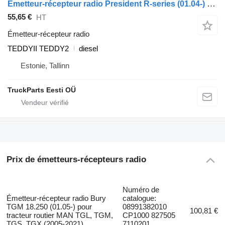
Émetteur-récepteur radio President R-series (01.04-) TEDDYII TEDDY2 pour tracteur routier Scania P,G,R,T-series (2004-2017)
55,65 €
HT
Émetteur-récepteur radio
TEDDYII TEDDY2
diesel
Estonie, Tallinn
TruckParts Eesti OÜ
Prix de émetteurs-récepteurs radio
Numéro de
Émetteur-récepteur radio Bury
catalogue:
TGM 18.250 (01.05-) pour
08991382010
100,81 €
tracteur routier MAN TGL, TGM,
CP1000 827505
TGS, TGX (2005-2021)
7110201,