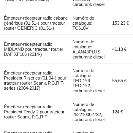
carburant: diesel
Émetteur-récepteur radio cabane
Numéro de
générique (01.51-) pour tracteur
catalogue:
153,23 €
routier GENERIC (01.51-)
TC610V
Numéro de
Émetteur-récepteur radio
catalogue:
MIDLAND pour tracteur routier
41,13 €
ALAN48PLUS,
DAF XF106 (2014-)
carburant: diesel
Numéro de
Émetteur-récepteur radio
catalogue:
President R-series (01.04-) pour
TEDDYII
55,65 €
tracteur routier Scania P,G,R,T-
TEDDY2,
series (2004-2017)
carburant: diesel
Numéro de
Émetteur-récepteur radio
catalogue:
President Teddy 2 pour tracteur
124 €
252210302782,
routier Scania P,G,R,T
carburant: diesel