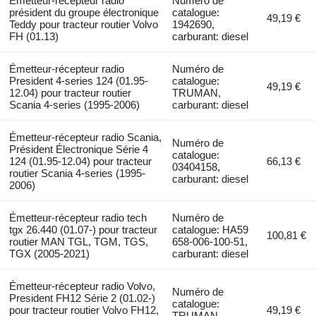
Émetteur-récepteur radio
Numéro de
président du groupe électronique
catalogue:
49,19 €
Teddy pour tracteur routier Volvo
1942690,
FH (01.13)
carburant: diesel
Émetteur-récepteur radio
Numéro de
President 4-series 124 (01.95-
catalogue:
49,19 €
12.04) pour tracteur routier
TRUMAN,
Scania 4-series (1995-2006)
carburant: diesel
Émetteur-récepteur radio Scania,
Numéro de
Président Électronique Série 4
catalogue:
124 (01.95-12.04) pour tracteur
66,13 €
03404158,
routier Scania 4-series (1995-
carburant: diesel
2006)
Émetteur-récepteur radio tech
Numéro de
tgx 26.440 (01.07-) pour tracteur
catalogue: HA59
100,81 €
routier MAN TGL, TGM, TGS,
658-006-100-51,
TGX (2005-2021)
carburant: diesel
Émetteur-récepteur radio Volvo,
Numéro de
President FH12 Série 2 (01.02-)
catalogue:
pour tracteur routier Volvo FH12,
49,19 €
TRUMAN,