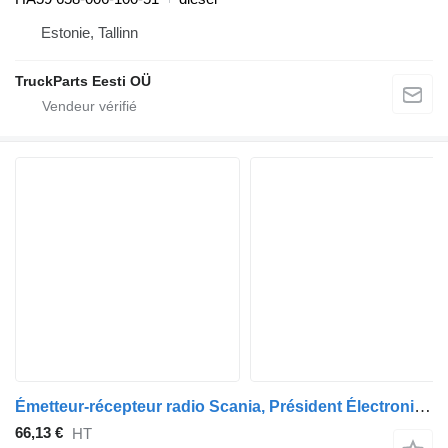
Estonie, Tallinn
TruckParts Eesti OÜ
Émetteur-récepteur radio Scania, Président Électronique Série 4 124 (01.95-12.04) 03404158 pour tracteur routier Scania 4-series (1995-2006)
66,13 €
HT