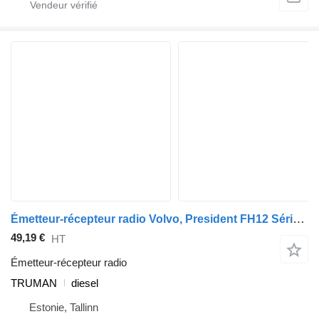
Émetteur-récepteur radio Volvo, President FH12 Série 2 (01.02-) TRUMAN pour tracteur routier Volvo FH12, FH16, NH12, FH, VNL780 (1993-2014)
49,19 €
HT
Émetteur-récepteur radio
TRUMAN
diesel
Estonie, Tallinn