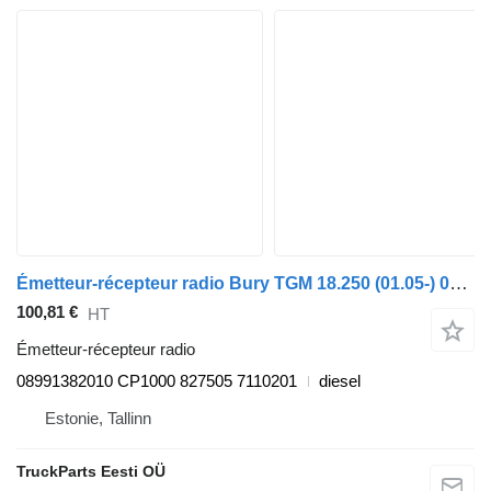
Émetteur-récepteur radio Bury TGM 18.250 (01.05-) 08991382010 pour tracteur routier MAN TGL, TGM, TGS, TGX (2005-2021)
100,81 €
HT
Émetteur-récepteur radio
08991382010 CP1000 827505 7110201
diesel
Estonie, Tallinn
TruckParts Eesti OÜ