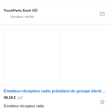
TruckParts Eesti OÜ
Émetteur-récepteur radio président du groupe électronique Teddy 1942690 pour tracteur routier Volvo FH (01.13)
49,19 €
HT
Émetteur-récepteur radio