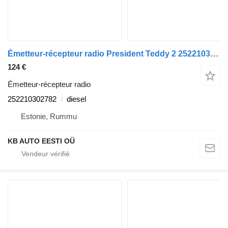
Émetteur-récepteur radio President Teddy 2 252210302782 pour tracteur routier Scania P,G,R,T
124 €
Émetteur-récepteur radio
252210302782
diesel
Estonie, Rummu
KB AUTO EESTI OÜ