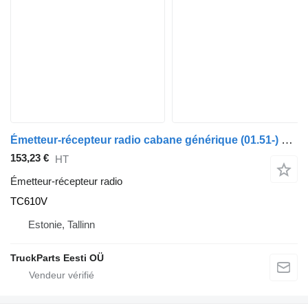
Émetteur-récepteur radio cabane générique (01.51-) TC610V pour tracteur routier GENERIC (01.51-)
153,23 €
HT
Émetteur-récepteur radio
TC610V
Estonie, Tallinn
TruckParts Eesti OÜ