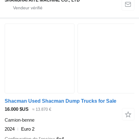
SHANGHAI AITE MACHINE CO., LTD
Shacman Used Shacman Dump Trucks for Sale
16.000 $US
≈ 13.870 €
Camion-benne
2024
Euro 2
Configuration de l'essieu
6x4