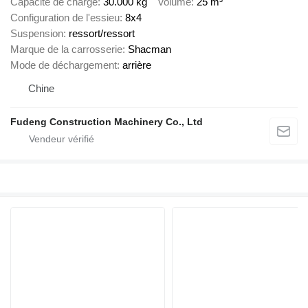
Capacité de charge
30.000 kg
Volume
25 m³
Configuration de l'essieu
8x4
Suspension
ressort/ressort
Marque de la carrosserie
Shacman
Mode de déchargement
arrière
Chine
Fudeng Construction Machinery Co., Ltd