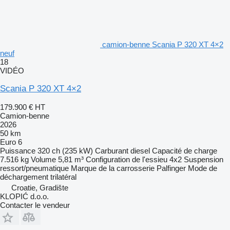
camion-benne Scania P 320 XT 4×2
neuf
18
VIDÉO
Scania P 320 XT 4×2
179.900 €
HT
Camion-benne
2026
50 km
Euro 6
Puissance
320 ch (235 kW)
Carburant
diesel
Capacité de charge
7.516 kg
Volume
5,81 m³
Configuration de l'essieu
4x2
Suspension
ressort/pneumatique
Marque de la carrosserie
Palfinger
Mode de
déchargement
trilatéral
Croatie, Gradište
KLOPIĆ d.o.o.
Contacter le vendeur