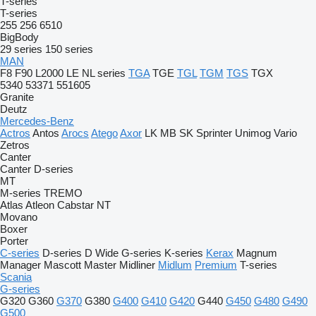
T-series
T-series
255
256
6510
BigBody
29 series
150 series
MAN
F8
F90
L2000
LE
NL series
TGA
TGE
TGL
TGM
TGS
TGX
5340
53371
551605
Granite
Deutz
Mercedes-Benz
Actros
Antos
Arocs
Atego
Axor
LK
MB
SK
Sprinter
Unimog
Vario
Zetros
Canter
Canter
D-series
MT
M-series
TREMO
Atlas
Atleon
Cabstar
NT
Movano
Boxer
Porter
C-series
D-series
D Wide
G-series
K-series
Kerax
Magnum
Manager
Mascott
Master
Midliner
Midlum
Premium
T-series
Scania
G-series
G320
G360
G370
G380
G400
G410
G420
G440
G450
G480
G490
G500