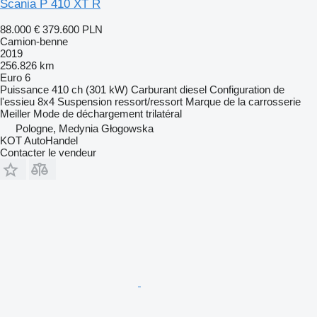
Scania P 410 XT R
88.000 €
379.600 PLN
Camion-benne
2019
256.826 km
Euro 6
Puissance
410 ch (301 kW)
Carburant
diesel
Configuration de
l'essieu
8x4
Suspension
ressort/ressort
Marque de la carrosserie
Meiller
Mode de déchargement
trilatéral
Pologne, Medynia Głogowska
KOT AutoHandel
Contacter le vendeur