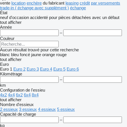
vente
location
enchère
du fabricant
leasing
crédit
par versements
trade-in ( échange avec supplément )
échange
État
neuf
d'occasion
accidenté
pour pièces détachées
avec un défaut
tout afficher
Année
–
Couleur
Aucun résultat trouvé pour cette recherche
blanc
bleu foncé
jaune
orange
rouge
tout afficher
Euro
Euro 1
Euro 2
Euro 3
Euro 4
Euro 5
Euro 6
Kilométrage
–
km
Configuration de l'essieu
4x2
4x4
6x2
6x4
8x4
tout afficher
Nombre d'essieux
2 essieux
3 essieux
4 essieux
5 essieux
Capacité de charge
–
kg