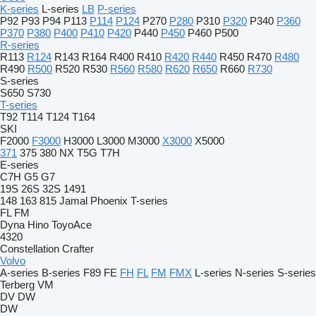
K-series
L-series
LB
P-series
P92
P93
P94
P113
P114
P124
P270
P280
P310
P320
P340
P360
P370
P380
P400
P410
P420
P440
P450
P460
P500
R-series
R113
R124
R143
R164
R400
R410
R420
R440
R450
R470
R480
R490
R500
R520
R530
R560
R580
R620
R650
R660
R730
S-series
S650
S730
T-series
T92
T114
T124
T164
SKI
F2000
F3000
H3000
L3000
M3000
X3000
X5000
371
375
380
NX
T5G
T7H
E-series
C7H
G5
G7
19S
26S
32S
1491
148
163
815
Jamal
Phoenix
T-series
FL
FM
Dyna
Hino
ToyoAce
4320
Constellation
Crafter
Volvo
A-series
B-series
F89
FE
FH
FL
FM
FMX
L-series
N-series
S-series
Terberg
VM
DV
DW
DW