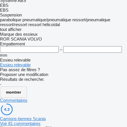
Système ABS
EBS
EBS
Suspension
parabolique
pneumatique/pneumatique
ressort/pneumatique
ressort/ressort
ressort hélicoïdal
tout afficher
Marque des essieux
ROR
SCANIA
VOLVO
Empattement
–
mm
Essieu relevable
Essieu relevable
Pas assez de filtres ?
Proposer une modification
Résultats de recherche:
-
montrer
Commentaires
4.3
Camions-bennes Scania
Voir 81 commentaires