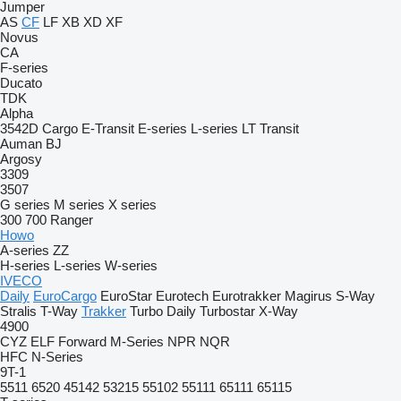
Jumper
AS
CF
LF
XB
XD
XF
Novus
CA
F-series
Ducato
TDK
Alpha
3542D
Cargo
E-Transit
E-series
L-series
LT
Transit
Auman
BJ
Argosy
3309
3507
G series
M series
X series
300
700
Ranger
Howo
A-series
ZZ
H-series
L-series
W-series
IVECO
Daily
EuroCargo
EuroStar
Eurotech
Eurotrakker
Magirus
S-Way
Stralis
T-Way
Trakker
Turbo Daily
Turbostar
X-Way
4900
CYZ
ELF
Forward
M-Series
NPR
NQR
HFC
N-Series
9T-1
5511
6520
45142
53215
55102
55111
65111
65115