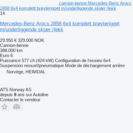
camion-benne Mercedes-Benz Arocs
2858 6x4 komplett brøyterigget m/underliggende skjær (lekk
14
Mercedes-Benz Arocs 2858 6x4 komplett brøyterigget
m/underliggende skjær (lekk
29.950 €
329.000 NOK
Camion-benne
388.000 km
Euro 6
Puissance
577 ch (424 kW)
Configuration de l'essieu
6x4
Suspension
ressort/pneumatique
Mode de déchargement
arrière
Norvège, HEIMDAL
ATS Norway AS
depuis
9
ans sur Autoline
Contacter le vendeur