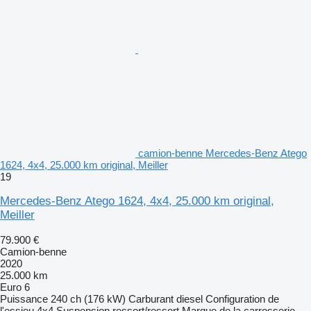
camion-benne Mercedes-Benz Atego
1624, 4x4, 25.000 km original, Meiller
19
Mercedes-Benz Atego 1624, 4x4, 25.000 km original,
Meiller
79.900 €
Camion-benne
2020
25.000 km
Euro 6
Puissance
240 ch (176 kW)
Carburant
diesel
Configuration de
l'essieu
4x4
Suspension
ressort/ressort
Marque de la carrosserie