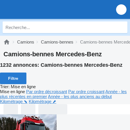
Camions
Camions-bennes
Camions-bennes Merced
Camions-bennes Mercedes-Benz
1232 annonces:
Camions-bennes Mercedes-Benz
Filtre
Trier
:
Mise en ligne
Mise en ligne
Par ordre décroissant
Par ordre croissant
Année - les
plus récentes en premier
Année - les plus anciens au début
Kilométrage ⬊
Kilométrage ⬈