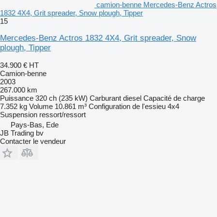
camion-benne Mercedes-Benz Actros
1832 4X4, Grit spreader, Snow plough, Tipper
15
Mercedes-Benz Actros 1832 4X4, Grit spreader, Snow
plough, Tipper
34.900 €
HT
Camion-benne
2003
267.000 km
Puissance
320 ch (235 kW)
Carburant
diesel
Capacité de charge
7.352 kg
Volume
10.861 m³
Configuration de l'essieu
4x4
Suspension
ressort/ressort
Pays-Bas, Ede
JB Trading bv
Contacter le vendeur