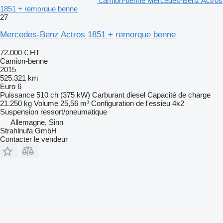
camion-benne Mercedes-Benz Actros
1851 + remorque benne
27
Mercedes-Benz Actros 1851 + remorque benne
72.000 €
HT
Camion-benne
2015
525.321 km
Euro 6
Puissance
510 ch (375 kW)
Carburant
diesel
Capacité de charge
21.250 kg
Volume
25,56 m³
Configuration de l'essieu
4x2
Suspension
ressort/pneumatique
Allemagne, Sinn
Strahlnufa GmbH
Contacter le vendeur