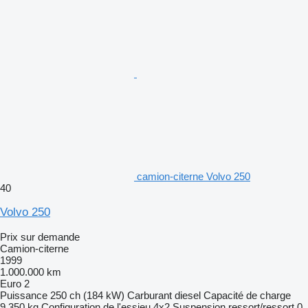
camion-citerne Volvo 250
40
Volvo 250
Prix sur demande
Camion-citerne
1999
1.000.000 km
Euro 2
Puissance
250 ch (184 kW)
Carburant
diesel
Capacité de charge
9.350 kg
Configuration de l'essieu
4x2
Suspension
ressort/ressort
0