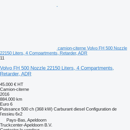
camion-citerne Volvo FH 500 Nozzle
22150 Liters, 4 Compartments, Retarder, ADR
11
Volvo FH 500 Nozzle 22150 Liters, 4 Compartments,
Retarder, ADR
45.000 €
HT
Camion-citerne
2016
884.000 km
Euro 6
Puissance
500 ch (368 kW)
Carburant
diesel
Configuration de
l'essieu
6x2
Pays-Bas, Apeldoorn
Truckcenter-Apeldoorn B.V.
Contacter le vendeur