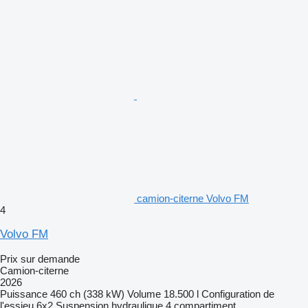
camion-citerne Volvo FM
4
Volvo FM
Prix sur demande
Camion-citerne
2026
Puissance
460 ch (338 kW)
Volume
18.500 l
Configuration de
l'essieu
6x2
Suspension
hydraulique
4 compartiment