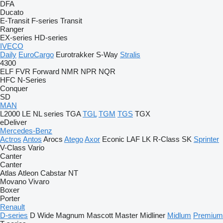
DFA
Ducato
E-Transit
F-series
Transit
Ranger
EX-series
HD-series
IVECO
Daily
EuroCargo
Eurotrakker
S-Way
Stralis
4300
ELF
FVR
Forward
NMR
NPR
NQR
HFC
N-Series
Conquer
SD
MAN
L2000
LE
NL series
TGA
TGL
TGM
TGS
TGX
eDeliver
Mercedes-Benz
Actros
Antos
Arocs
Atego
Axor
Econic
LAF
LK
R-Class
SK
Sprinter
V-Class
Vario
Canter
Canter
Atlas
Atleon
Cabstar
NT
Movano
Vivaro
Boxer
Porter
Renault
D-series
D Wide
Magnum
Mascott
Master
Midliner
Midlum
Premium