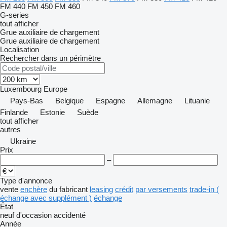
FM 440
FM 450
FM 460
G-series
tout afficher
Grue auxiliaire de chargement
Grue auxiliaire de chargement
Localisation
Rechercher dans un périmètre
Luxembourg
Europe
Pays-Bas
Belgique
Espagne
Allemagne
Lituanie
Finlande
Estonie
Suède
tout afficher
autres
Ukraine
Prix
–
Type d'annonce
vente
enchère
du fabricant
leasing
crédit
par versements
trade-in (
échange avec supplément )
échange
État
neuf
d'occasion
accidenté
Année