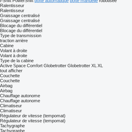
I-Shift
PowerShift
boîte automatique
boîte manuelle
robotisée
Ralentisseur
Ralentisseur
Graissage centralisé
Graissage centralisé
Blocage du différentiel
Blocage du différentiel
Type de transmission
traction arrière
Cabine
Volant à droite
Volant à droite
Type de la cabine
Active Space
Comfort
Globetrotter
Globetrotter XL
XL
tout afficher
Couchette
Couchette
Airbag
Airbag
Chauffage autonome
Chauffage autonome
Climatiseur
Climatiseur
Régulateur de vitesse (tempomat)
Régulateur de vitesse (tempomat)
Tachygraphe
Tachygraphe