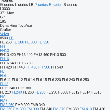
T-series
G-series
L-series
LB
P-series
R-series
S-series
L3000
371
Max
G7
18S
Dyna
Hino
ToyoAce
Crafter
Volvo
8500
FE
FE 260
FE 280
FE 300
FE 320
FH
FH13
FH13 420
FH13 440
FH13 460
FH13 500
FH16
FH16 540
FH16 750
FH 420
FH 440
FH 460
FH 500
FH 540
FL
FL6
FL6 11
FL6 12
FL6 14
FL6 15
FL6 220
FL6 240
FL6 250
FL12
FL12 240
FL12 380
FL 210
FL240
FL 260
FL 280
FL 290
FL608
FL612
FL614
FL615
FM
FM9
FM9 260
FM9 300
FM9 340
FM 260
FM 300
FM 330
FM 340
FM 370
FM 380
FM 410
FM 420