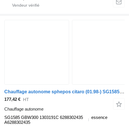
Chauffage autonome sphepos citaro (01.98-) SG1585 pour Mercedes-Benz Bus II (1996-)
177,42 €
HT
Chauffage autonome
SG1585 GBW300 1303191C 6288302435
essence
A6288302435