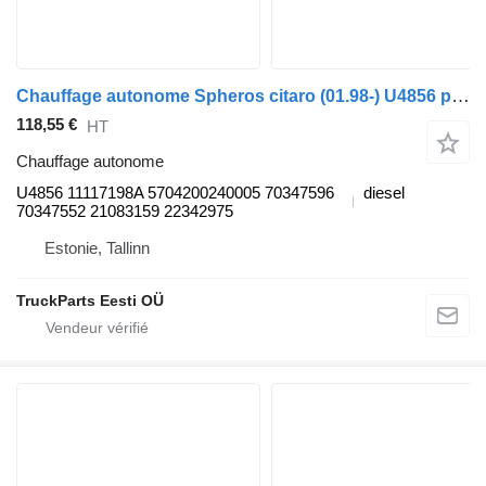
Chauffage autonome Spheros citaro (01.98-) U4856 pour Mercedes-Benz Bus II (1996-)
118,55 €
HT
Chauffage autonome
U4856 11117198A 5704200240005 70347596
diesel
70347552 21083159 22342975
Estonie, Tallinn
TruckParts Eesti OÜ