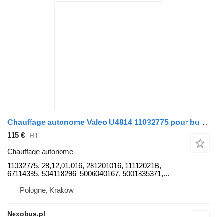
Chauffage autonome Valeo U4814 11032775 pour bus Mercedes-Benz Tourismo Travego
115 €
HT
Chauffage autonome
11032775, 28,12,01,016, 281201016, 11112021B,
67114335, 504118296, 5006040167, 5001835371,...
Pologne, Krakow
Nexobus.pl