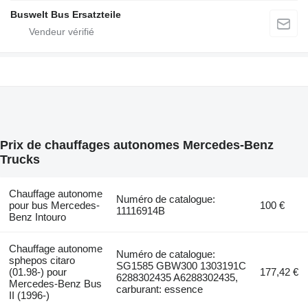
Buswelt Bus Ersatzteile
Prix de chauffages autonomes Mercedes-Benz
Trucks
Chauffage autonome
Numéro de catalogue:
pour bus Mercedes-
100 €
11116914B
Benz Intouro
Chauffage autonome
Numéro de catalogue:
sphepos citaro
SG1585 GBW300 1303191C
(01.98-) pour
177,42 €
6288302435 A6288302435,
Mercedes-Benz Bus
carburant: essence
II (1996-)