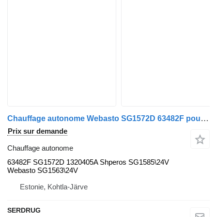
Chauffage autonome Webasto SG1572D 63482F pour bus Mercedes-Benz
Prix sur demande
Chauffage autonome
63482F SG1572D 1320405A Shperos SG1585\24V
Webasto SG1563\24V
Estonie, Kohtla-Järve
SERDRUG