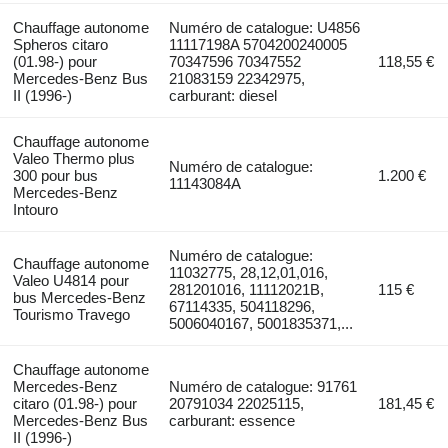
Chauffage autonome
Numéro de catalogue: U4856
Spheros citaro
11117198A 5704200240005
(01.98-) pour
70347596 70347552
118,55 €
Mercedes-Benz Bus
21083159 22342975,
II (1996-)
carburant: diesel
Chauffage autonome
Valeo Thermo plus
Numéro de catalogue:
300 pour bus
1.200 €
11143084A
Mercedes-Benz
Intouro
Numéro de catalogue:
Chauffage autonome
11032775, 28,12,01,016,
Valeo U4814 pour
281201016, 11112021B,
115 €
bus Mercedes-Benz
67114335, 504118296,
Tourismo Travego
5006040167, 5001835371,...
Chauffage autonome
Mercedes-Benz
Numéro de catalogue: 91761
citaro (01.98-) pour
20791034 22025115,
181,45 €
Mercedes-Benz Bus
carburant: essence
II (1996-)