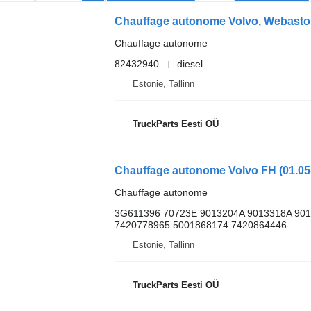
Chauffage autonome
82432940
diesel
Estonie, Tallinn
TruckParts Eesti OÜ
Chauffage autonome
3G611396 70723E 9013204A 9013318A 90
7420778965 5001868174 7420864446
Estonie, Tallinn
TruckParts Eesti OÜ