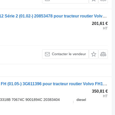
Chauffage autonome Volvo; Behr FH12 Série 2 (01.02-) 20853478 pour tracteur routier Volvo FH12, FH16, NH12, FH, VNL780 (1993-2014)
201,61 €
HT
Contacter le vendeur
Chauffage autonome Volvo, Webasto FH (01.05-) 3G611396 pour tracteur routier Volvo FH12, FH16, NH12, FH, VNL780 (1993-2014)
350,81 €
HT
13318B 70674C 9001894С 20383404
diesel