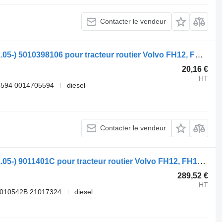
Contacter le vendeur
Chauffage autonome Webasto FH (01.05-) 5010398106 pour tracteur routier Volvo FH12, FH16, NH12, FH, VNL780 (1993-2014)
20,16 €
HT
5594 0014705594
diesel
Contacter le vendeur
Chauffage autonome Webasto FH (01.05-) 9011401C pour tracteur routier Volvo FH12, FH16, NH12, FH, VNL780 (1993-2014)
289,52 €
HT
9010542B 21017324
diesel