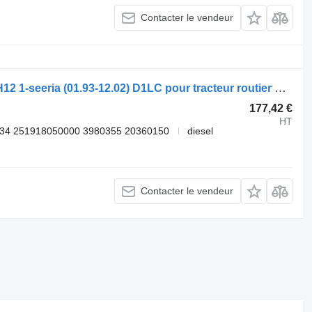
Contacter le vendeur
Chauffage autonome Eberspächer FH12 1-seeria (01.93-12.02) D1LC pour tracteur routier Volvo FH12, FH16, NH12, FH, VNL780 (1993-2014)
177,42 €
HT
34 251918050000 3980355 20360150
diesel
Contacter le vendeur