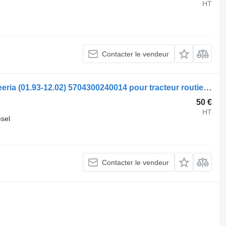
HT
Contacter le vendeur
Chauffage autonome Volvo FH12 1-seeria (01.93-12.02) 5704300240014 pour tracteur routier Volvo FH12, FH16, NH12, FH, VNL780 (1993-2014)
50 €
HT
esel
Contacter le vendeur
.