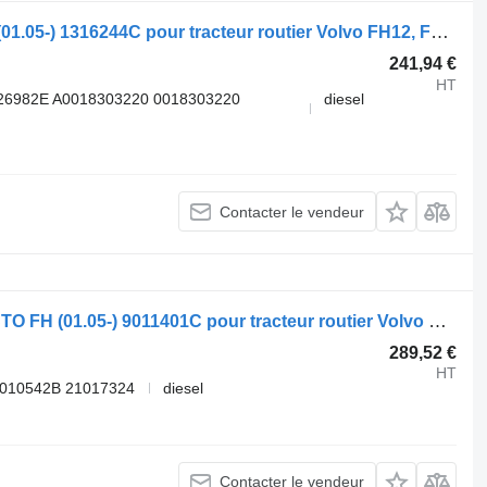
Chauffage autonome Webasto FH16 (01.05-) 1316244C pour tracteur routier Volvo FH12, FH16, NH12, FH, VNL780 (1993-2014)
241,94 €
HT
26982E A0018303220 0018303220
diesel
Contacter le vendeur
Chauffage autonome VOLVO,WEBASTO FH (01.05-) 9011401C pour tracteur routier Volvo FH12, FH16, NH12, FH, VNL780 (1993-2014)
289,52 €
HT
9010542B 21017324
diesel
Contacter le vendeur