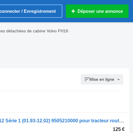
connecter / Enregistrement
Déposer une annonce
ces détachées de cabine Volvo FH16
Mise en ligne
Chauffage autonome Volvo; Behr FH12 Série 1 (01.93-12.02) 9505210000 pour tracteur routier Volvo FH12, FH16, NH12, FH, VNL780 (1993-2014)
125 €