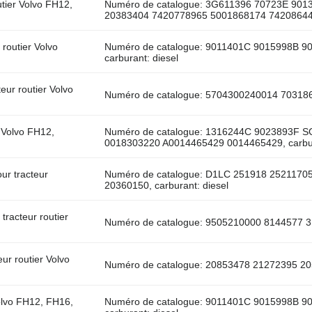
tier Volvo FH12,
Numéro de catalogue: 3G611396 70723E 90
20383404 7420778965 5001868174 7420864446
outier Volvo
Numéro de catalogue: 9011401C 9015998B 9
carburant: diesel
ur routier Volvo
Numéro de catalogue: 5704300240014 7031868
 Volvo FH12,
Numéro de catalogue: 1316244C 9023893F 
0018303220 A0014465429 0014465429, carbur
ur tracteur
Numéro de catalogue: D1LC 251918 2521170
20360150, carburant: diesel
racteur routier
Numéro de catalogue: 9505210000 8144577 31
ur routier Volvo
Numéro de catalogue: 20853478 21272395 205
olvo FH12, FH16,
Numéro de catalogue: 9011401C 9015998B 9