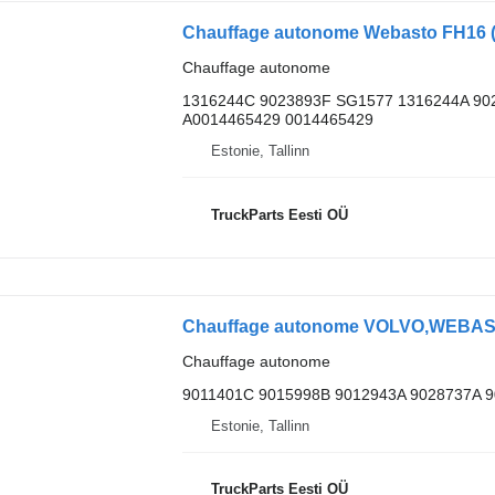
Chauffage autonome
1316244C 9023893F SG1577 1316244A 90
A0014465429 0014465429
Estonie, Tallinn
TruckParts Eesti OÜ
Chauffage autonome
9011401C 9015998B 9012943A 9028737A 
Estonie, Tallinn
TruckParts Eesti OÜ