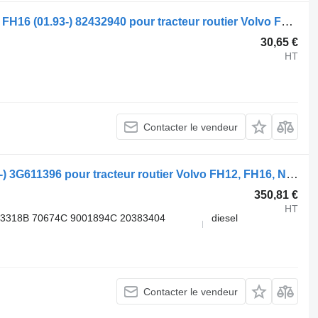
Chauffage autonome Volvo, Webasto FH16 (01.93-) 82432940 pour tracteur routier Volvo FH12, FH16, NH12, FH, VNL780 (1993-2014)
30,65 €
HT
Contacter le vendeur
Chauffage autonome Volvo FH (01.05-) 3G611396 pour tracteur routier Volvo FH12, FH16, NH12, FH, VNL780 (1993-2014)
350,81 €
HT
13318B 70674C 9001894С 20383404
diesel
Contacter le vendeur