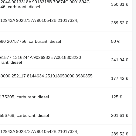
13204A 9013318A 9013318B 70674C 9001894С
350,81 €
, carburant: diesel
012943A 9028737A 9010542B 21017324,
289,52 €
0 20757756, carburant: diesel
50 €
SG1577 1316244A 9026982E A0018303220
241,94 €
ant: diesel
50000 252117 8144634 251918050000 3980355
177,42 €
75205, carburant: diesel
125 €
56768, carburant: diesel
201,61 €
012943A 9028737A 9010542B 21017324,
289,52 €