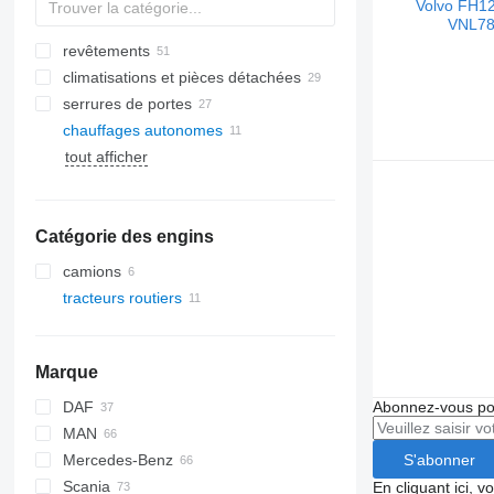
revêtements
climatisations et pièces détachées
serrures de portes
flexibles de climatisation
chauffages autonomes
radiateurs de climatisation
tout afficher
compresseurs de climatisation
vitres latérales
Catégorie des engins
camions
tracteurs routiers
Marque
DAF
Abonnez-vous pou
MAN
CF
EuroCargo
S'abonner
Mercedes-Benz
LF
S-Way
TGA
Scania
XF
Stralis
TGL
Actros
Kerax
En cliquant ici, 