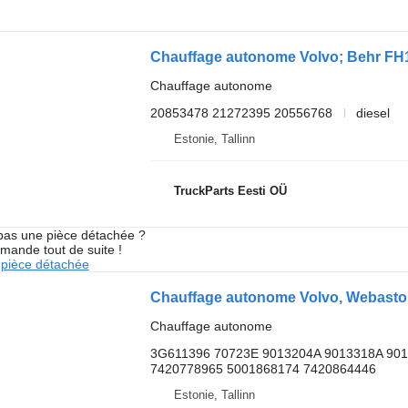
Chauffage autonome
20853478 21272395 20556768
diesel
Estonie, Tallinn
TruckParts Eesti OÜ
pas une pièce détachée ?
mande tout de suite !
pièce détachée
Chauffage autonome
3G611396 70723E 9013204A 9013318A 90
7420778965 5001868174 7420864446
Estonie, Tallinn