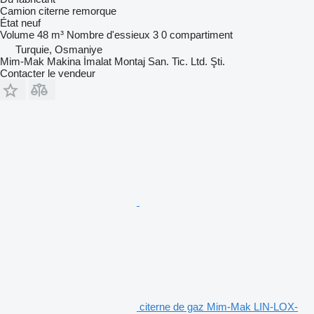
Camion citerne remorque
État
neuf
Volume
48 m³
Nombre d'essieux
3
0 compartiment
Turquie, Osmaniye
Mim-Mak Makina İmalat Montaj San. Tic. Ltd. Şti.
Contacter le vendeur
citerne de gaz Mim-Mak LIN-LOX-