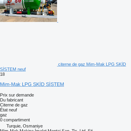
citerne de gaz Mim-Mak LPG SKİD
SİSTEM neuf
18
Mim-Mak LPG SKİD SİSTEM
Prix sur demande
Du fabricant
Citerne de gaz
État
neuf
gaz
0 compartiment
Turquie, Osmaniye
Mim-Mak Makina İmalat Montaj San. Tic. Ltd. Şti.