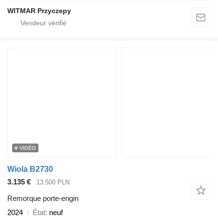
WITMAR Przyczepy
VIDÉO
Wiola B2730
3.135 €
13.500 PLN
Remorque porte-engin
2024
État
neuf