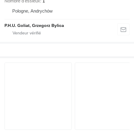
Nombre d'essieux
1
Pologne, Andrychów
P.H.U. Goliat, Grzegorz Bylica