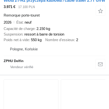
Wiola 2T-H2 przyczepa kablowa / cable trailer 2.7T GVW
3.971 €
17.100 PLN
Remorque porte-touret
2026
État
neuf
Capacité de charge
2.150 kg
Suspension
ressort à barre de torsion
Poids net à vide
550 kg
Nombre d'essieux
2
Pologne, Końskie
ZPHU Delfin