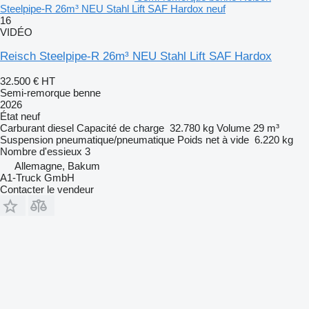
Steelpipe-R 26m³ NEU Stahl Lift SAF Hardox neuf
16
VIDÉO
Reisch Steelpipe-R 26m³ NEU Stahl Lift SAF Hardox
32.500 €
HT
Semi-remorque benne
2026
État
neuf
Carburant
diesel
Capacité de charge
32.780 kg
Volume
29 m³
Suspension
pneumatique/pneumatique
Poids net à vide
6.220 kg
Nombre d'essieux
3
Allemagne, Bakum
A1-Truck GmbH
Contacter le vendeur