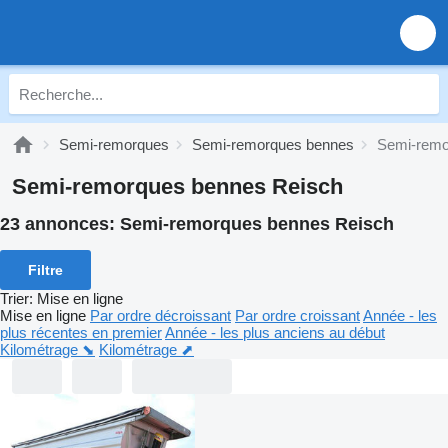
Semi-remorques
Semi-remorques bennes
Semi-remo
Semi-remorques bennes Reisch
23 annonces:
Semi-remorques bennes Reisch
Filtre
Trier
:
Mise en ligne
Mise en ligne
Par ordre décroissant
Par ordre croissant
Année - les
plus récentes en premier
Année - les plus anciens au début
Kilométrage ⬊
Kilométrage ⬈