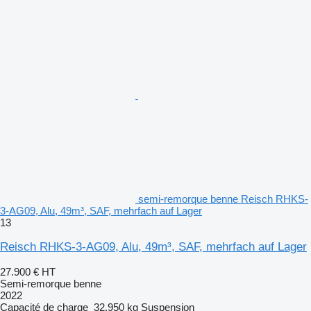
semi-remorque benne Reisch RHKS-
3-AG09, Alu, 49m³, SAF, mehrfach auf Lager
13
Reisch RHKS-3-AG09, Alu, 49m³, SAF, mehrfach auf Lager
27.900 €
HT
Semi-remorque benne
2022
Capacité de charge
32.950 kg
Suspension