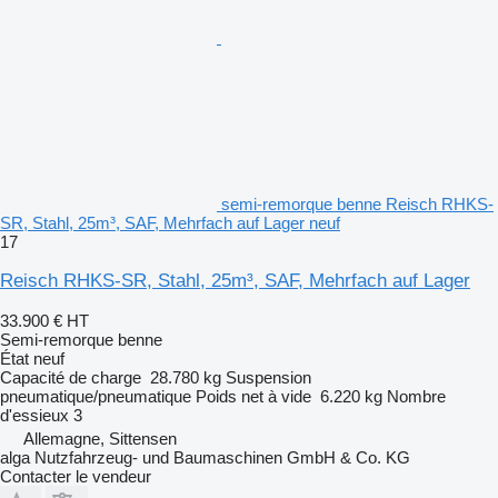
semi-remorque benne Reisch RHKS-
SR, Stahl, 25m³, SAF, Mehrfach auf Lager neuf
17
Reisch RHKS-SR, Stahl, 25m³, SAF, Mehrfach auf Lager
33.900 €
HT
Semi-remorque benne
État
neuf
Capacité de charge
28.780 kg
Suspension
pneumatique/pneumatique
Poids net à vide
6.220 kg
Nombre
d'essieux
3
Allemagne, Sittensen
alga Nutzfahrzeug- und Baumaschinen GmbH & Co. KG
Contacter le vendeur