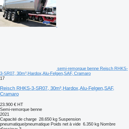
semi-remorque benne Reisch RHKS-
3-SR07, 30m³,Hardox,Alu-Felgen,SAF, Cramaro
17
Reisch RHKS-3-SR07, 30m³,Hardox,Alu-Felgen,SAF,
Cramaro
23.900 €
HT
Semi-remorque benne
2021
Capacité de charge
28.650 kg
Suspension
pneumatique/pneumatique
Poids net à vide
6.350 kg
Nombre
d'essieux
3