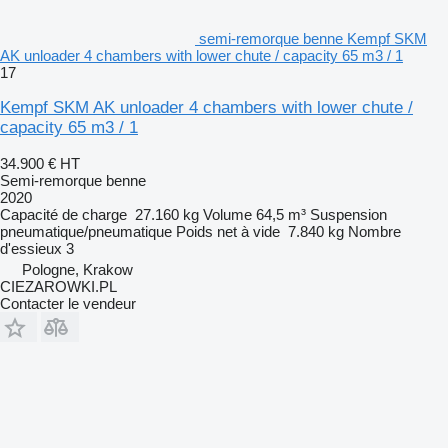
semi-remorque benne Kempf SKM
AK unloader 4 chambers with lower chute / capacity 65 m3 / 1
17
Kempf SKM AK unloader 4 chambers with lower chute /
capacity 65 m3 / 1
34.900 €
HT
Semi-remorque benne
2020
Capacité de charge
27.160 kg
Volume
64,5 m³
Suspension
pneumatique/pneumatique
Poids net à vide
7.840 kg
Nombre
d'essieux
3
Pologne, Krakow
CIEZAROWKI.PL
Contacter le vendeur