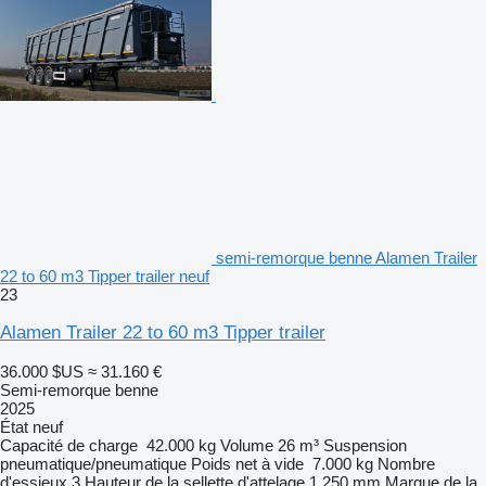
semi-remorque benne Alamen Trailer
22 to 60 m3 Tipper trailer neuf
23
Alamen Trailer 22 to 60 m3 Tipper trailer
36.000 $US
≈ 31.160 €
Semi-remorque benne
2025
État
neuf
Capacité de charge
42.000 kg
Volume
26 m³
Suspension
pneumatique/pneumatique
Poids net à vide
7.000 kg
Nombre
d'essieux
3
Hauteur de la sellette d'attelage
1.250 mm
Marque de la