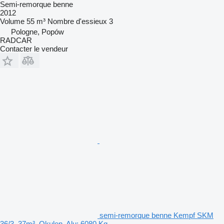
Semi-remorque benne
2012
Volume
55 m³
Nombre d'essieux
3
Pologne, Popów
RADCAR
Contacter le vendeur
semi-remorque benne Kempf SKM
36/3, 37m³, Okulen, Alu; 6080 Kg