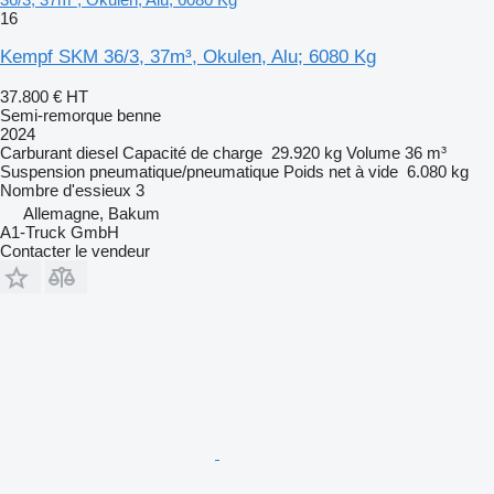
16
Kempf SKM 36/3, 37m³, Okulen, Alu; 6080 Kg
37.800 €
HT
Semi-remorque benne
2024
Carburant
diesel
Capacité de charge
29.920 kg
Volume
36 m³
Suspension
pneumatique/pneumatique
Poids net à vide
6.080 kg
Nombre d'essieux
3
Allemagne, Bakum
A1-Truck GmbH
Contacter le vendeur