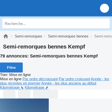
Semi-remorques
Semi-remorques bennes
Semi-remo
Semi-remorques bennes Kempf
79 annonces:
Semi-remorques bennes Kempf
Filtre
Trier
:
Mise en ligne
Mise en ligne
Par ordre décroissant
Par ordre croissant
Année - les
plus récentes en premier
Année - les plus anciens au début
Kilométrage ⬊
Kilométrage ⬈