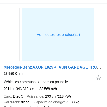
Mercedes-Benz AXOR 1829 +FAUN GARBAGE TRUCK 14.5 m3 + PERFECT WORKING + EURO 5
22.950 €
HT
Véhicules communaux - camion poubelle
2011
343.312 km
38.568 m/h
Euro
Euro 5
Puissance
290 ch (213 kW)
Carburant
diesel
Capacité de charge
7.133 kg