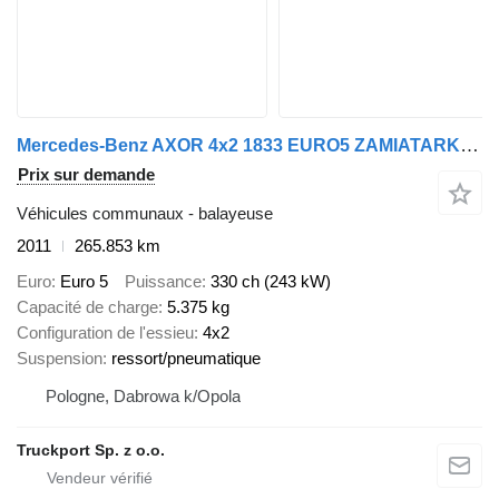
Mercedes-Benz AXOR 4x2 1833 EURO5 ZAMIATARKA VAL´AIR HD 200 9 m³
Prix sur demande
Véhicules communaux - balayeuse
2011
265.853 km
Euro
Euro 5
Puissance
330 ch (243 kW)
Capacité de charge
5.375 kg
Configuration de l'essieu
4x2
Suspension
ressort/pneumatique
Pologne, Dabrowa k/Opola
Truckport Sp. z o.o.