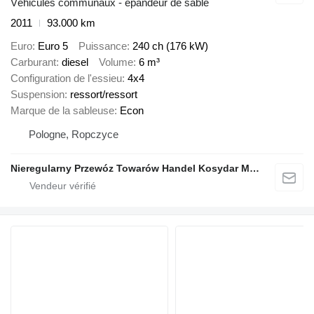
Véhicules communaux - épandeur de sable
2011
93.000 km
Euro
Euro 5
Puissance
240 ch (176 kW)
Carburant
diesel
Volume
6 m³
Configuration de l'essieu
4x4
Suspension
ressort/ressort
Marque de la sableuse
Econ
Pologne, Ropczyce
Nieregularny Przewóz Towarów Handel Kosydar Marcin