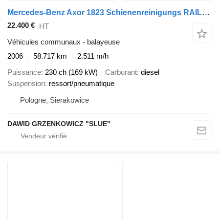
Mercedes-Benz Axor 1823 Schienenreinigungs RAIL Kehrmaschine
22.400 €
HT
Véhicules communaux - balayeuse
2006
58.717 km
2.511 m/h
Puissance
230 ch (169 kW)
Carburant
diesel
Suspension
ressort/pneumatique
Pologne, Sierakowice
DAWID GRZENKOWICZ "SLUE"