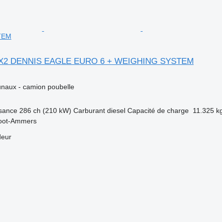
TEM
6X2 DENNIS EAGLE EURO 6 + WEIGHING SYSTEM
naux - camion poubelle
sance
286 ch (210 kW)
Carburant
diesel
Capacité de charge
11.325 k
root-Ammers
deur