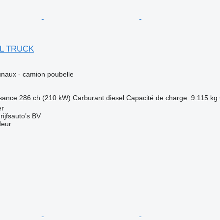
NL TRUCK
naux - camion poubelle
sance
286 ch (210 kW)
Carburant
diesel
Capacité de charge
9.115 kg
er
ijfsauto’s BV
deur