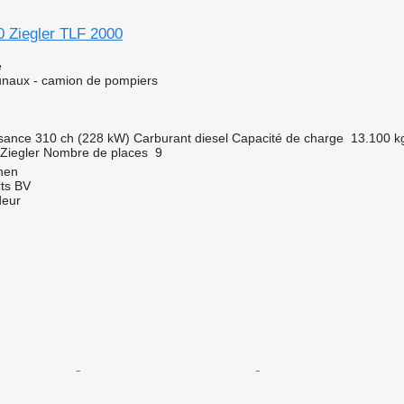
 Ziegler TLF 2000
e
naux - camion de pompiers
sance
310 ch (228 kW)
Carburant
diesel
Capacité de charge
13.100 k
Ziegler
Nombre de places
9
nen
rts BV
deur