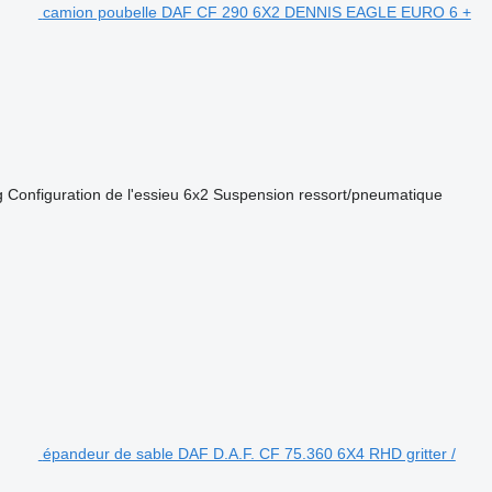
camion poubelle DAF CF 290 6X2 DENNIS EAGLE EURO 6 +
g
Configuration de l'essieu
6x2
Suspension
ressort/pneumatique
épandeur de sable DAF D.A.F. CF 75.360 6X4 RHD gritter /