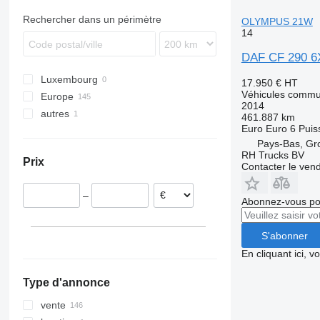
Rechercher dans un périmètre
OLYMPUS 21W
14
DAF CF 290 
Luxembourg
17.950 €
HT
Véhicules commu
Europe
2014
autres
Pays-Bas
461.887 km
Euro
Euro 6
Puis
Belgique
Moldavie
Pays-Bas, G
Pologne
RH Trucks BV
Prix
Royaume-Uni
Contacter le ven
Roumanie
–
Hongrie
Abonnez-vous pou
République tchèque
France
S'abonner
tout afficher
En cliquant ici, 
Type d'annonce
vente