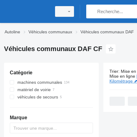
Autoline
Véhicules communaux
Véhicules communaux DAF
Véhicules communaux DAF CF
Trier
:
Mise en 
Catégorie
146 annonc
Mise en ligne
Kilométrage 
machines communales
matériel de voirie
camions poubelles
véhicules de secours
camions amplirolls
balayeuses
camions de vidange
épandeurs de sable
camions de pompiers
camions multibennes
déneigeuses
postes de commandement mobiles
Marque
camions hydrocureurs
bras élévateurs articulés
camions hydrocureurs combinés