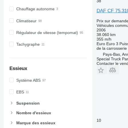
38
Chauffage autonome
DAF CF 75.310
Climatiseur
Prix sur demand
Véhicules commu
2006
Régulateur de vitesse (tempomat)
38.060 km
355 m/h
Euro
Euro 3
Puis
Tachygraphe
de la carrosserie
Pays-Bas, An
Special Truck Pa
Contacter le ven
Essieux
Système ABS
EBS
Suspension
Nombre d'essieux
10
Marque des essieux