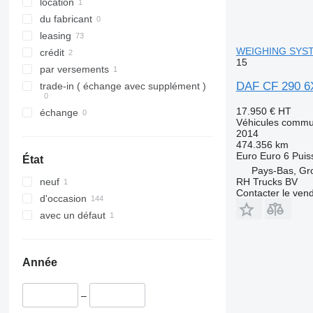
location
du fabricant
leasing
WEIGHING SYS
crédit
15
par versements
DAF CF 290 
trade-in ( échange avec supplément )
17.950 €
HT
échange
Véhicules commu
2014
474.356 km
Euro
Euro 6
Puis
État
Pays-Bas, G
RH Trucks BV
neuf
Contacter le ven
d'occasion
avec un défaut
Année
–