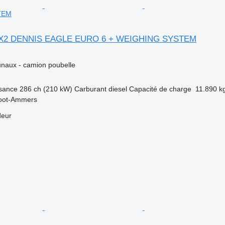
TEM
6X2 DENNIS EAGLE EURO 6 + WEIGHING SYSTEM
naux - camion poubelle
sance
286 ch (210 kW)
Carburant
diesel
Capacité de charge
11.890 k
root-Ammers
deur