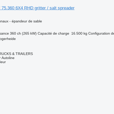
75.360 6X4 RHD gritter / salt spreader
naux - épandeur de sable
sance
360 ch (265 kW)
Capacité de charge
16.500 kg
Configuration de
ogerheide
RUCKS & TRAILERS
 Autoline
deur