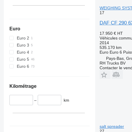
WEIGHING SYS
17
DAF CF 290 
Euro
17.950 €
HT
Euro 2
Véhicules commu
2014
Euro 3
535.170 km
Euro 4
Euro
Euro 6
Puis
Pays-Bas, G
Euro 5
RH Trucks BV
Euro 6
Contacter le ven
Kilométrage
–
km
salt spreader
27