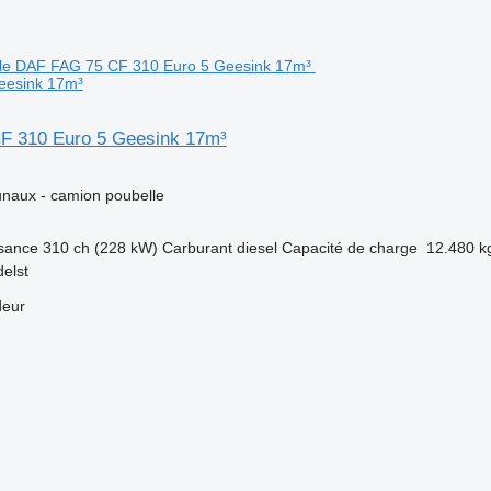
eesink 17m³
F 310 Euro 5 Geesink 17m³
naux - camion poubelle
sance
310 ch (228 kW)
Carburant
diesel
Capacité de charge
12.480 k
elst
deur