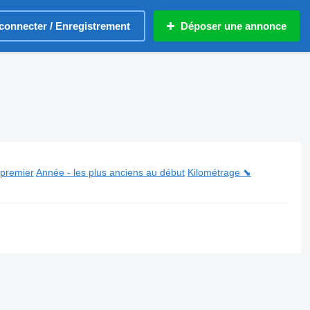
connecter / Enregistrement
Déposer une annonce
 premier
Année - les plus anciens au début
Kilométrage ⬊