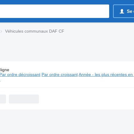
Se 
Véhicules communaux DAF CF
ligne
es:
Véhicules communaux DAF CF
Par ordre décroissant
Par ordre croissant
Année - les plus récentes en
⬈