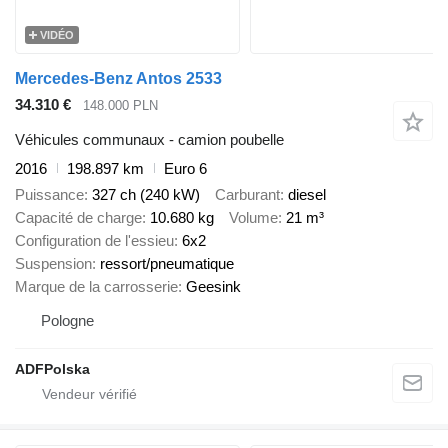
VIDÉO
Mercedes-Benz Antos 2533
34.310 €
148.000 PLN
Véhicules communaux - camion poubelle
2016
198.897 km
Euro 6
Puissance
327 ch (240 kW)
Carburant
diesel
Capacité de charge
10.680 kg
Volume
21 m³
Configuration de l'essieu
6x2
Suspension
ressort/pneumatique
Marque de la carrosserie
Geesink
Pologne
ADFPolska