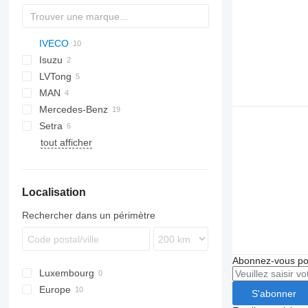
IVECO
Magiq
Isuzu
Crossway
Crossway
LVTong
Daily
Novo
MAN
Evadys
Visigo
Daily 70
Mercedes-Benz
Mago
IRIZAR
Daily 70C17
Setra
Integro
Navigo
tout afficher
O-series
S-series
Prestij
Futura
Sprinter
Tourismo
Localisation
Rechercher dans un périmètre
Abonnez-vous pou
Luxembourg
Europe
S'abonner
Espagne