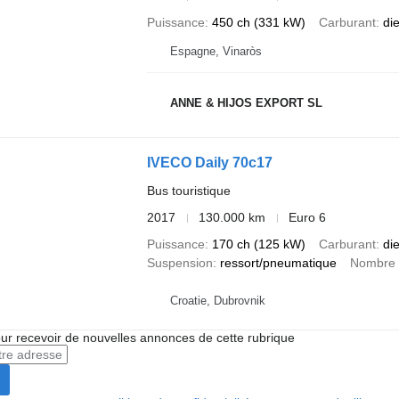
Puissance
450 ch (331 kW)
Carburant
di
Espagne, Vinaròs
ANNE & HIJOS EXPORT SL
IVECO Daily 70c17
Bus touristique
2017
130.000 km
Euro 6
Puissance
170 ch (125 kW)
Carburant
di
Suspension
ressort/pneumatique
Nombre 
Croatie, Dubrovnik
r recevoir de nouvelles annonces de cette rubrique