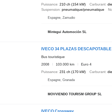
Puissance
210 ch (154 kW)
Carburant
di
Suspension
pneumatique/pneumatique
No
Espagne, Zamudio
Mintegui Automoción SL
IVECO 34 PLAZAS DESCAPOTABLE
Bus touristique
2008
103.000 km
Euro 4
Puissance
231 ch (170 kW)
Carburant
di
Espagne, Granada
MOVVIENDO TOURISM GROUP SL
IVECO Crossway