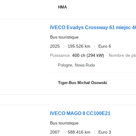
HMA
IVECO Evadys Crossway 61 miejsc 
Bus touristique
2025
195.526 km
Euro 6
Puissance
400 ch (294 kW)
Nombre de pl
Pologne, Nowa Ruda
Tiger-Bus Michał Osowski
IVECO MAGO II CC100E21
Bus touristique
2007
588.416 km
Euro 3