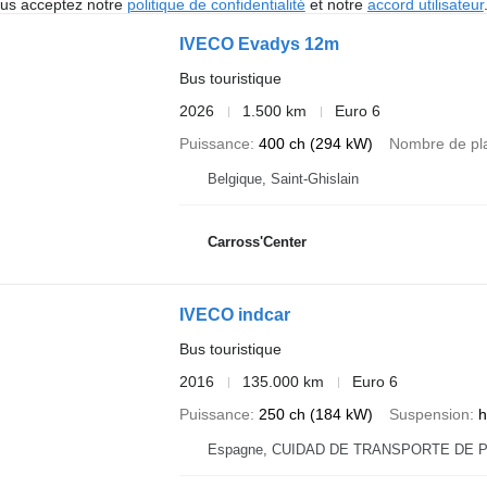
vous acceptez notre
politique de confidentialité
et notre
accord utilisateur
IVECO Evadys 12m
Bus touristique
2026
1.500 km
Euro 6
Puissance
400 ch (294 kW)
Nombre de pl
Belgique, Saint-Ghislain
Carross'Center
IVECO indcar
Bus touristique
2016
135.000 km
Euro 6
Puissance
250 ch (184 kW)
Suspension
h
Espagne, CUIDAD DE TRANSPORTE DE PAM