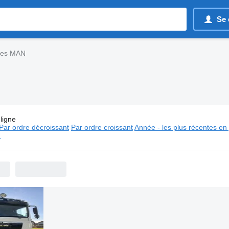
Se 
mes MAN
ligne
s:
Camions isothermes MAN
Par ordre décroissant
Par ordre croissant
Année - les plus récentes en
⬈