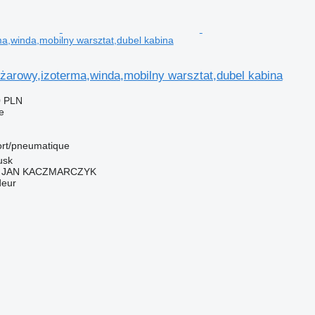
ma,winda,mobilny warsztat,dubel kabina
żarowy,izoterma,winda,mobilny warsztat,dubel kabina
0 PLN
e
ort/pneumatique
usk
Y JAN KACZMARCZYK
deur