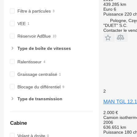
439.285 km
Euro 6
Filtre à particules
Puissance
220 c
Pologne, Czę
VEE
"DUET" S.C.
Contacter le ven
Réservoir AdBlue
Type de boîte de vitesses
Ralentisseur
Graissage centralisé
Blocage du différentiel
2
Type de transmission
MAN TGL 12.1
2.000 €
Camion isotherm
2006
Cabine
636.651 km
Puissance
180 c
Volant à droite