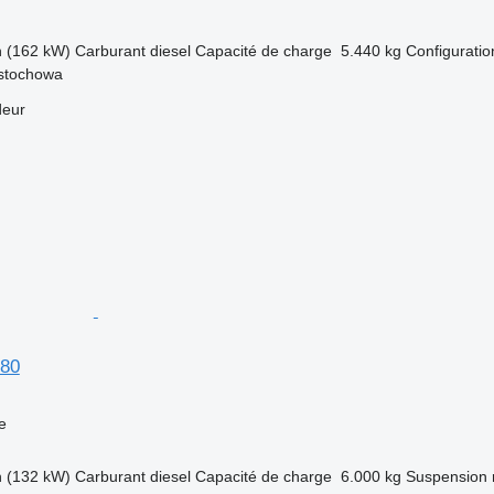
h (162 kW)
Carburant
diesel
Capacité de charge
5.440 kg
Configuratio
stochowa
deur
80
e
h (132 kW)
Carburant
diesel
Capacité de charge
6.000 kg
Suspension