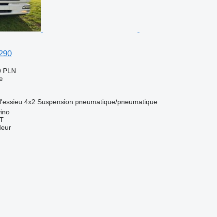
290
0 PLN
e
l'essieu
4x2
Suspension
pneumatique/pneumatique
ino
T
deur