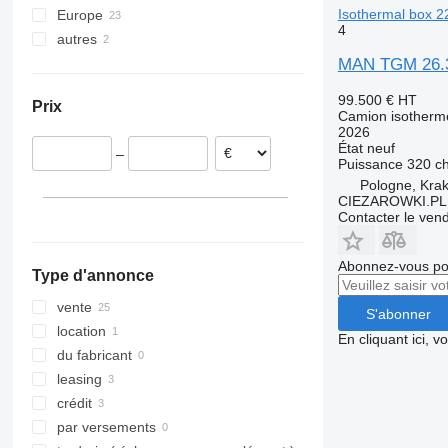
Isothermal box 2
Europe
4
autres
Pologne
Roumanie
Ukraine
MAN TGM 26.32
Allemagne
99.500 €
HT
Prix
Lituanie
Camion isotherm
2026
Hongrie
État
neuf
–
Puissance
320 c
Pologne, Kra
CIEZAROWKI.PL
Contacter le ven
Abonnez-vous pou
Type d'annonce
vente
S'abonner
location
En cliquant ici, 
du fabricant
leasing
crédit
par versements