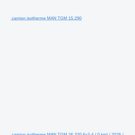
camion isotherme MAN TGM 15.290
camion isotherme MAN TGM 26.320 6x2-4 / 0 km! / 2026 /