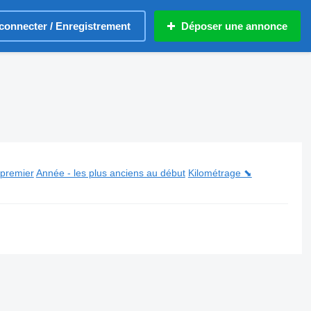
connecter / Enregistrement
Déposer une annonce
 premier
Année - les plus anciens au début
Kilométrage ⬊