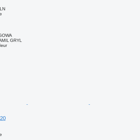
PLN
e
EGOWA
AMIL GRYL
deur
20
e