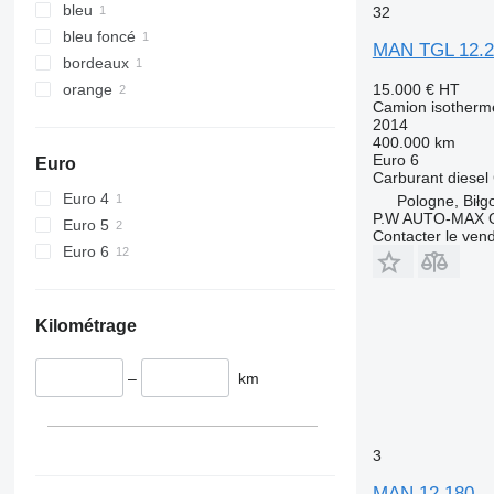
bleu
32
bleu foncé
MAN TGL 12.
bordeaux
orange
15.000 €
HT
Camion isotherm
2014
400.000 km
Euro 6
Euro
Carburant
diesel
Euro 4
Pologne, Biłgo
P.W AUTO-MAX O
Euro 5
Contacter le ven
Euro 6
Kilométrage
–
km
3
MAN 12.180