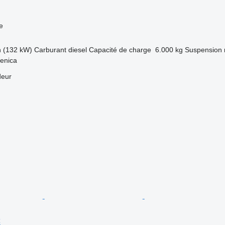
e
h (132 kW)
Carburant
diesel
Capacité de charge
6.000 kg
Suspension
enica
deur
C