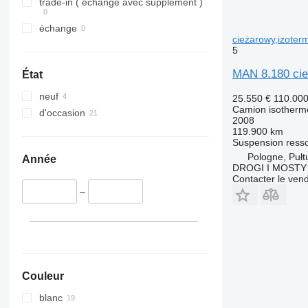
trade-in ( échange avec supplément )
échange
cieżarowy,izoter
5
MAN 8.180 cie
État
neuf
25.550 €
110.00
Camion isotherm
d'occasion
2008
119.900 km
Suspension
ress
Pologne, Pułt
Année
DROGI I MOST
Contacter le ven
–
Couleur
blanc