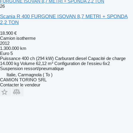
FURGONE ISOVAN 8,7 METRI + SPONDA 2,2 TON
26
Scania R 400 FURGONE ISOVAN 8,7 METRI + SPONDA
2,2 TON
18.900 €
Camion isotherme
2012
1.300.000 km
Euro 5
Puissance
400 ch (294 kW)
Carburant
diesel
Capacité de charge
14.000 kg
Volume
62,12 m³
Configuration de l'essieu
6x2
Suspension
ressort/pneumatique
Italie, Carmagnola ( To )
CAMION TORINO SRL
Contacter le vendeur