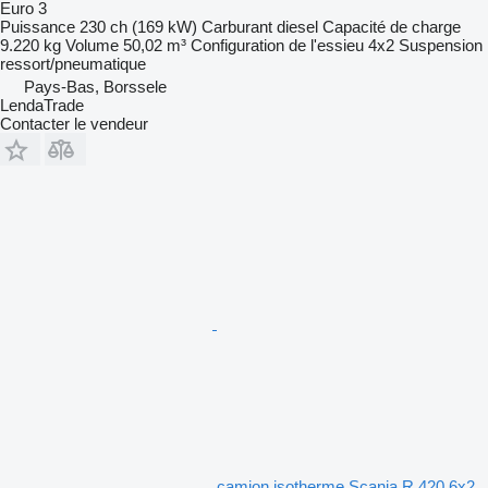
Euro 3
Puissance
230 ch (169 kW)
Carburant
diesel
Capacité de charge
9.220 kg
Volume
50,02 m³
Configuration de l'essieu
4x2
Suspension
ressort/pneumatique
Pays-Bas, Borssele
LendaTrade
Contacter le vendeur
camion isotherme Scania R 420 6x2