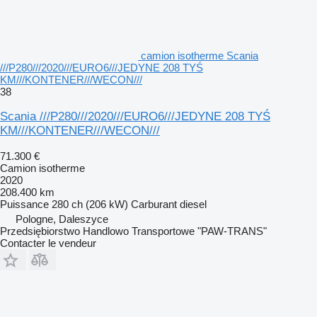
camion isotherme Scania
///P280///2020///EURO6///JEDYNE 208 TYŚ
KM///KONTENER///WECON///
38
Scania ///P280///2020///EURO6///JEDYNE 208 TYŚ
KM///KONTENER///WECON///
71.300 €
Camion isotherme
2020
208.400 km
Puissance
280 ch (206 kW)
Carburant
diesel
Pologne, Daleszyce
Przedsiębiorstwo Handlowo Transportowe "PAW-TRANS"
Contacter le vendeur