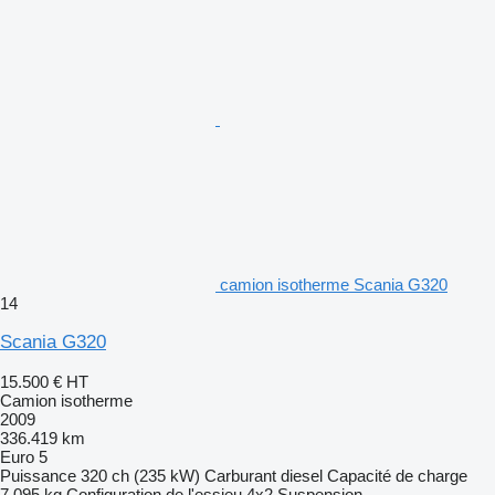
camion isotherme Scania G320
14
Scania G320
15.500 €
HT
Camion isotherme
2009
336.419 km
Euro 5
Puissance
320 ch (235 kW)
Carburant
diesel
Capacité de charge
7.095 kg
Configuration de l'essieu
4x2
Suspension