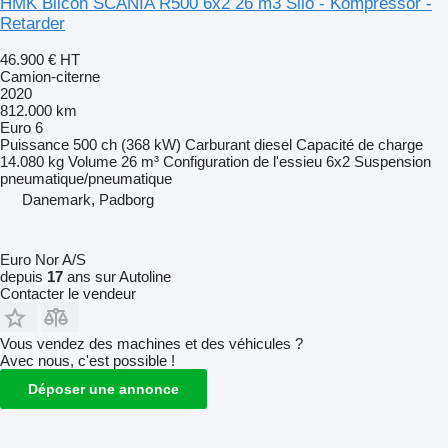
HMK Bilcon SCANIA R500 6x2 26 m3 Silo - Kompressor -
Retarder
46.900 €
HT
Camion-citerne
2020
812.000 km
Euro 6
Puissance
500 ch (368 kW)
Carburant
diesel
Capacité de charge
14.080 kg
Volume
26 m³
Configuration de l'essieu
6x2
Suspension
pneumatique/pneumatique
Danemark, Padborg
Euro Nor A/S
depuis
17
ans sur Autoline
Contacter le vendeur
Vous vendez des machines et des véhicules ?
Avec nous, c'est possible !
Déposer une annonce