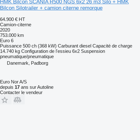
HMK Bilcon SCANIA R500 NGS 6x2 26 m3 Silo + HMK
Bilcon Silotrailer + camion citerne remorque
64.900 €
HT
Camion-citerne
2020
753.000 km
Euro 6
Puissance
500 ch (368 kW)
Carburant
diesel
Capacité de charge
14.740 kg
Configuration de l'essieu
6x2
Suspension
pneumatique/pneumatique
Danemark, Padborg
Euro Nor A/S
depuis
17
ans sur Autoline
Contacter le vendeur