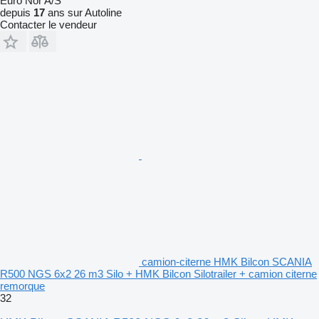
Euro Nor A/S
depuis
17
ans sur Autoline
Contacter le vendeur
camion-citerne HMK Bilcon SCANIA
R500 NGS 6x2 26 m3 Silo + HMK Bilcon Silotrailer + camion citerne
remorque
32