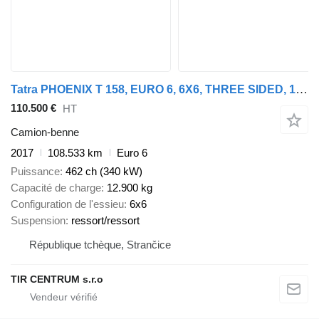
Tatra PHOENIX T 158, EURO 6, 6X6, THREE SIDED, 10m³
110.500 €
HT
Camion-benne
2017
108.533 km
Euro 6
Puissance
462 ch (340 kW)
Capacité de charge
12.900 kg
Configuration de l'essieu
6x6
Suspension
ressort/ressort
République tchèque, Strančice
TIR CENTRUM s.r.o