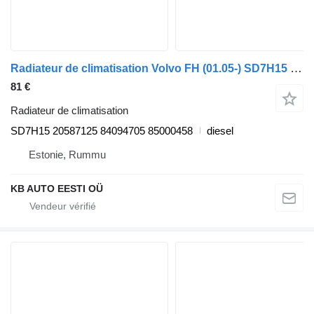
Radiateur de climatisation Volvo FH (01.05-) SD7H15 pour camion Volvo FH12, FH16, NH12, FH, VNL780 (1993-2014)
81 €
Radiateur de climatisation
SD7H15 20587125 84094705 85000458
diesel
Estonie, Rummu
KB AUTO EESTI OÜ