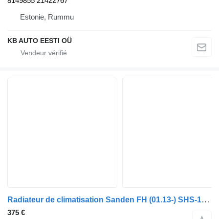
8149855 21422767
Estonie, Rummu
KB AUTO EESTI OÜ
Radiateur de climatisation Sanden FH (01.13-) SHS-15L4197 pour camion Volvo FH, FM, FMX-4 series (2013-)
375 €