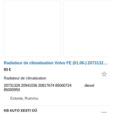
Radiateur de climatisation Volvo FE (01.06-) 20731328 pour camion Volvo FL, FE (2005-2014)
93 €
Radiateur de climatisation
20731328 20941036 20817674 85000724
diesel
85000950
Estonie, Rummu
KB AUTO EESTI OÜ