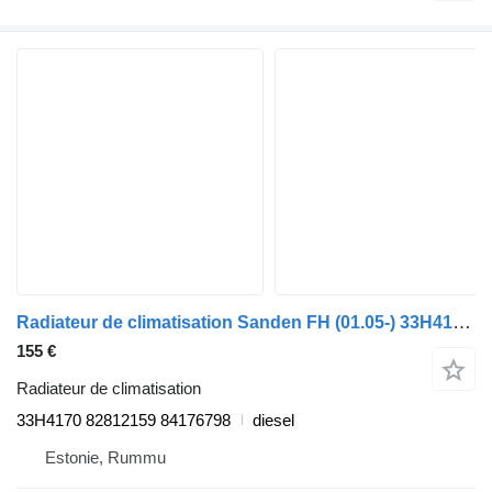
Radiateur de climatisation Sanden FH (01.05-) 33H4170 pour camion Volvo FH12, FH16, NH12, FH, VNL780 (1993-2014)
155 €
Radiateur de climatisation
33H4170 82812159 84176798
diesel
Estonie, Rummu