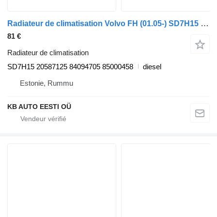
Radiateur de climatisation Volvo FH (01.05-) SD7H15 pour camion Volvo FH12, FH16, NH12, FH, VNL780 (1993-2014)
81 €
Radiateur de climatisation
SD7H15 20587125 84094705 85000458
diesel
Estonie, Rummu
KB AUTO EESTI OÜ