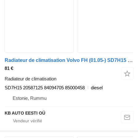
Radiateur de climatisation Volvo FH (01.05-) SD7H15 pour camion Volvo FH12, FH16, NH12, FH, VNL780 (1993-2014)
81 €
Radiateur de climatisation
SD7H15 20587125 84094705 85000458
diesel
Estonie, Rummu
KB AUTO EESTI OÜ