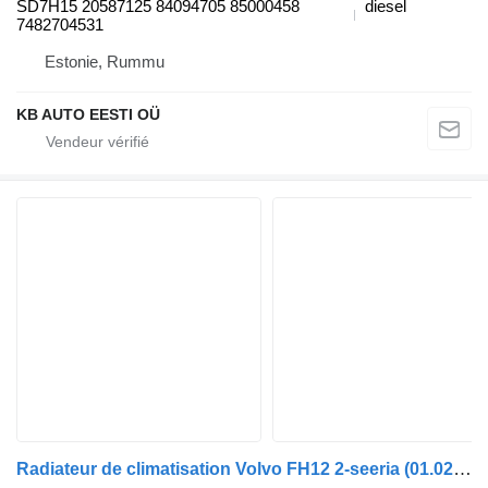
SD7H15 20587125 84094705 85000458
diesel
7482704531
Estonie, Rummu
KB AUTO EESTI OÜ
Radiateur de climatisation Volvo FH12 2-seeria (01.02-) SD7H15 pour camion Volvo FH12, FH16, NH12, FH, VNL780 (1993-2014)