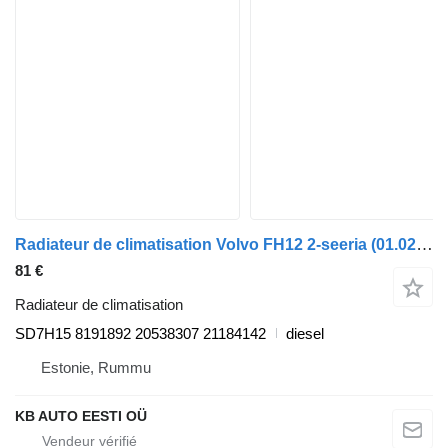
Radiateur de climatisation Volvo FH12 2-seeria (01.02-) SD7H15 pour camion Volvo FH12, FH16, NH12, FH, VNL780 (1993-2014)
81 €
Radiateur de climatisation
SD7H15 8191892 20538307 21184142
diesel
Estonie, Rummu
KB AUTO EESTI OÜ