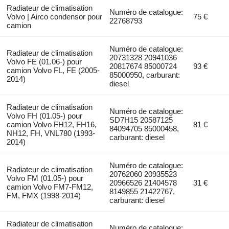
Radiateur de climatisation
Numéro de catalogue:
Volvo | Airco condensor pour
75 €
22768793
camion
Numéro de catalogue:
Radiateur de climatisation
20731328 20941036
Volvo FE (01.06-) pour
20817674 85000724
93 €
camion Volvo FL, FE (2005-
85000950, carburant:
2014)
diesel
Radiateur de climatisation
Numéro de catalogue:
Volvo FH (01.05-) pour
SD7H15 20587125
camion Volvo FH12, FH16,
81 €
84094705 85000458,
NH12, FH, VNL780 (1993-
carburant: diesel
2014)
Numéro de catalogue:
Radiateur de climatisation
20762060 20935523
Volvo FM (01.05-) pour
20966526 21404578
31 €
camion Volvo FM7-FM12,
8149855 21422767,
FM, FMX (1998-2014)
carburant: diesel
Radiateur de climatisation
Numéro de catalogue: