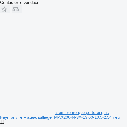
Contacter le vendeur
semi-remorque porte-engins
Faymonville Plateauauflieger MAX200-N-3A-13.60-19.5-2.54 neuf
11