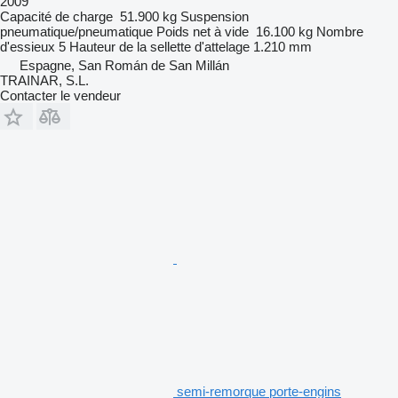
2009
Capacité de charge
51.900 kg
Suspension
pneumatique/pneumatique
Poids net à vide
16.100 kg
Nombre
d'essieux
5
Hauteur de la sellette d'attelage
1.210 mm
Espagne, San Román de San Millán
TRAINAR, S.L.
Contacter le vendeur
semi-remorque porte-engins