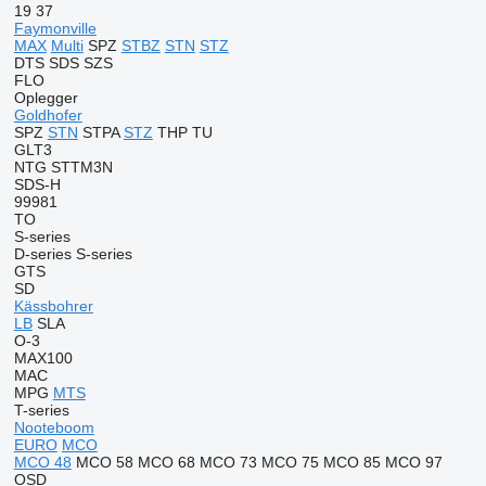
19
37
Faymonville
MAX
Multi
SPZ
STBZ
STN
STZ
DTS
SDS
SZS
FLO
Oplegger
Goldhofer
SPZ
STN
STPA
STZ
THP
TU
GLT3
NTG
STTM3N
SDS-H
99981
TO
S-series
D-series
S-series
GTS
SD
Kässbohrer
LB
SLA
O-3
MAX100
MAC
MPG
MTS
T-series
Nooteboom
EURO
MCO
MCO 48
MCO 58
MCO 68
MCO 73
MCO 75
MCO 85
MCO 97
OSD