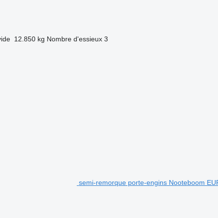
vide
12.850 kg
Nombre d'essieux
3
semi-remorque porte-engins Nooteboom EUR