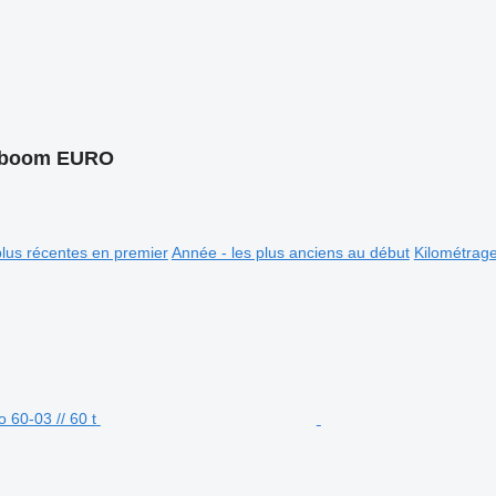
teboom EURO
plus récentes en premier
Année - les plus anciens au début
Kilométrag