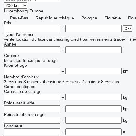
Luxembourg
Europe
Pays-Bas
République tchèque
Pologne
Slovénie
Rou
Prix
–
Type d'annonce
vente
location
du fabricant
leasing
crédit
par versements
trade-in ( 
Année
–
Couleur
bleu
bleu foncé
jaune
rouge
Kilométrage
–
km
Nombre d'essieux
2 essieux
3 essieux
4 essieux
6 essieux
7 essieux
8 essieux
Caractéristiques
Capacité de charge
–
kg
Poids net à vide
–
kg
Poids total en charge
–
kg
Longueur
–
m