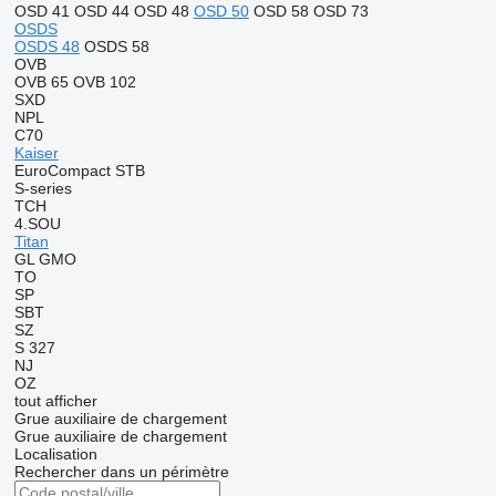
OSD 41
OSD 44
OSD 48
OSD 50
OSD 58
OSD 73
OSDS
OSDS 48
OSDS 58
OVB
OVB 65
OVB 102
SXD
NPL
C70
Kaiser
EuroCompact
STB
S-series
TCH
4.SOU
Titan
GL
GMO
TO
SP
SBT
SZ
S 327
NJ
OZ
tout afficher
Grue auxiliaire de chargement
Grue auxiliaire de chargement
Localisation
Rechercher dans un périmètre