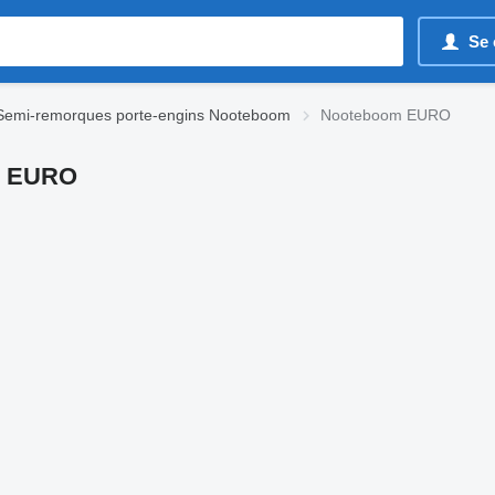
Se 
Semi-remorques porte-engins Nooteboom
Nooteboom EURO
m EURO