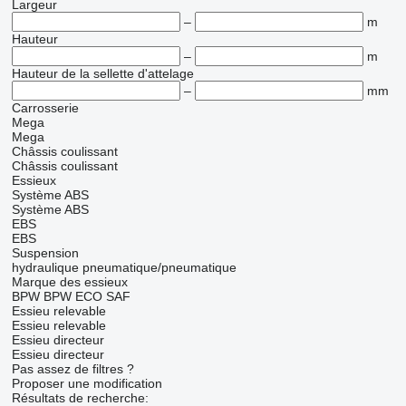
Largeur
–
m
Hauteur
–
m
Hauteur de la sellette d'attelage
–
mm
Carrosserie
Mega
Mega
Châssis coulissant
Châssis coulissant
Essieux
Système ABS
Système ABS
EBS
EBS
Suspension
hydraulique
pneumatique/pneumatique
Marque des essieux
BPW
BPW ECO
SAF
Essieu relevable
Essieu relevable
Essieu directeur
Essieu directeur
Pas assez de filtres ?
Proposer une modification
Résultats de recherche: