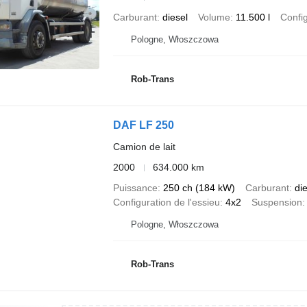
Carburant
diesel
Volume
11.500 l
Config
Pologne, Włoszczowa
Rob-Trans
DAF LF 250
Camion de lait
2000
634.000 km
Puissance
250 ch (184 kW)
Carburant
di
Configuration de l'essieu
4x2
Suspension
Pologne, Włoszczowa
Rob-Trans