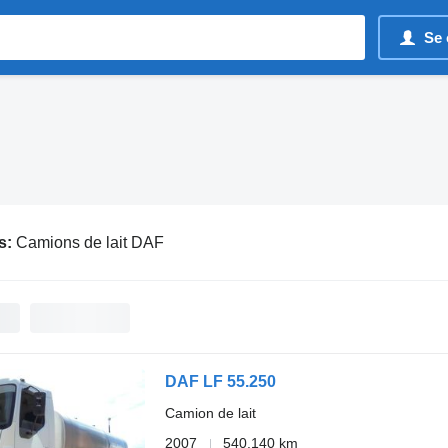
Se 
s:
Camions de lait DAF
DAF LF 55.250
Camion de lait
2007
540.140 km