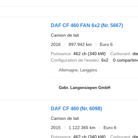
DAF CF 460 FAN 6x2 (Nr. 5667)
Camion de lait
2016
897.942 km
Euro 6
Puissance
462 ch (340 kW)
Carburant
di
Configuration de l'essieu
6x2
0 compartim
Allemagne, Langgöns
Gebr. Langensiepen GmbH
DAF CF 460 (Nr. 6098)
Camion de lait
2015
1.122.365 km
Euro 6
Puissance
462 ch (340 kW)
Carburant
di