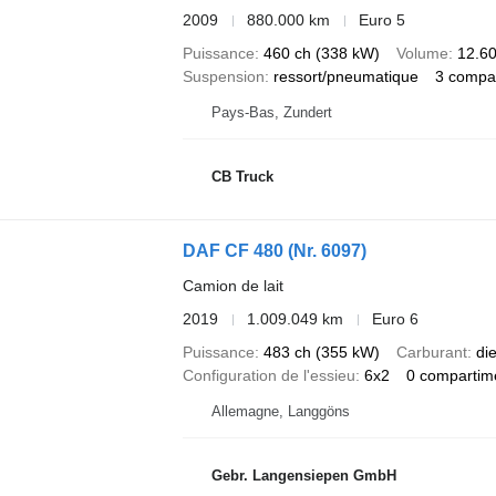
2009
880.000 km
Euro 5
Puissance
460 ch (338 kW)
Volume
12.60
Suspension
ressort/pneumatique
3 compa
Pays-Bas, Zundert
CB Truck
DAF CF 480 (Nr. 6097)
Camion de lait
2019
1.009.049 km
Euro 6
Puissance
483 ch (355 kW)
Carburant
di
Configuration de l'essieu
6x2
0 compartim
Allemagne, Langgöns
Gebr. Langensiepen GmbH