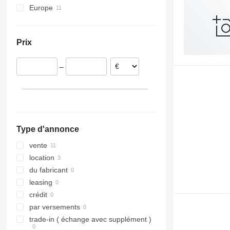
Europe
Pologne
Allemagne
Prix
Pays-Bas
Espagne
–
Type d'annonce
vente
location
du fabricant
leasing
crédit
par versements
trade-in ( échange avec supplément )