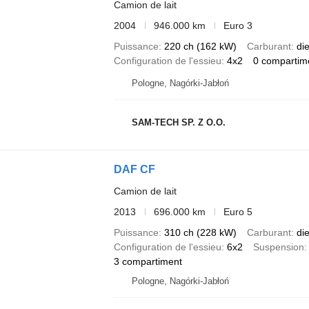
Camion de lait
2004
946.000 km
Euro 3
Puissance
220 ch (162 kW)
Carburant
di
Configuration de l'essieu
4x2
0 compartim
Pologne, Nagórki-Jabłoń
SAM-TECH SP. Z O.O.
DAF CF
Camion de lait
2013
696.000 km
Euro 5
Puissance
310 ch (228 kW)
Carburant
di
Configuration de l'essieu
6x2
Suspension
3 compartiment
Pologne, Nagórki-Jabłoń