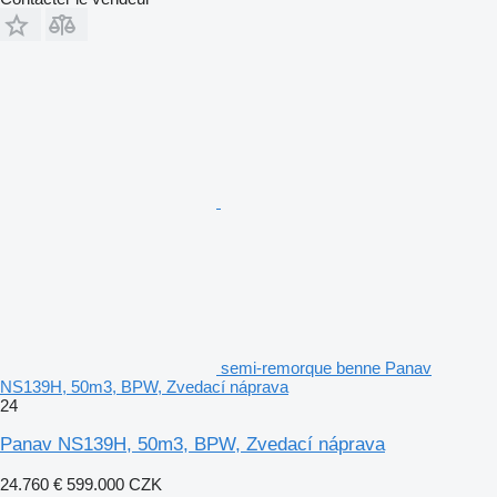
semi-remorque benne Panav
NS139H, 50m3, BPW, Zvedací náprava
24
Panav NS139H, 50m3, BPW, Zvedací náprava
24.760 €
599.000 CZK