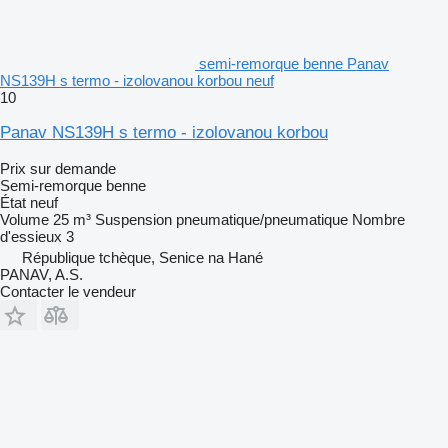
semi-remorque benne Panav
NS139H s termo - izolovanou korbou neuf
10
Panav NS139H s termo - izolovanou korbou
Prix sur demande
Semi-remorque benne
État
neuf
Volume
25 m³
Suspension
pneumatique/pneumatique
Nombre
d'essieux
3
République tchèque, Senice na Hané
PANAV, A.S.
Contacter le vendeur