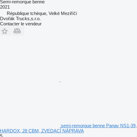
Semi-remorque benne
2021
République tchèque, Velké Meziříčí
Dvořák Trucks,s.r.o.
Contacter le vendeur
semi-remorque benne Panav NS1-39,
HARDOX, 28 CBM, ZVEDACÍ NÁPRAVA
5