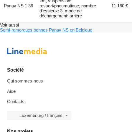
km, suspension:
Panav NS 1 36
ressort/pneumatique, nombre
11.160 €
d'essieux: 3, mode de
déchargement: arrière
Voir aussi
Semi-remorques bennes Panav NS en Belgique
Société
Qui sommes-nous
Aide
Contacts
Luxembourg / français
Nos projets