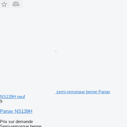
semi-remorque benne Panav
NS139H neuf
9
Panav NS139H
Prix sur demande
Semi-remorque benne