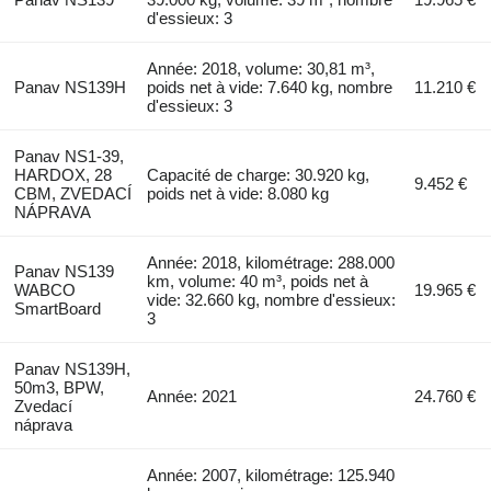
d'essieux: 3
Année: 2018, volume: 30,81 m³,
Panav NS139H
poids net à vide: 7.640 kg, nombre
11.210 €
d'essieux: 3
Panav NS1-39,
HARDOX, 28
Capacité de charge: 30.920 kg,
9.452 €
CBM, ZVEDACÍ
poids net à vide: 8.080 kg
NÁPRAVA
Année: 2018, kilométrage: 288.000
Panav NS139
km, volume: 40 m³, poids net à
WABCO
19.965 €
vide: 32.660 kg, nombre d'essieux:
SmartBoard
3
Panav NS139H,
50m3, BPW,
Année: 2021
24.760 €
Zvedací
náprava
Année: 2007, kilométrage: 125.940