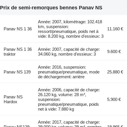
Prix de semi-remorques bennes Panav NS
Année: 2007, kilométrage: 102.418
km, suspension:
Panav NS 1 36
11.160 €
ressort/pneumatique, poids net à
vide: 8.200 kg, nombre d'essieux: 3
Panav NS 1 36
Année: 2007, capacité de charge:
9.600 €
traktor
34.060 kg, nombre d'essieux: 3
Année: 2016, suspension:
Panav NS 139
pneumatique/pneumatique, mode
25.880 €
de déchargement: arrière
Année: 2006, capacité de charge:
26.120 kg, volume: 28 m³,
Panav NS
suspension:
5.900 €
Hardox
pneumatique/pneumatique, poids
net à vide: 7.880 kg
Année: 2017, capacité de charge:
Panav NS139
39.000 kg, volume: 39 m³, nombre
19.965 €