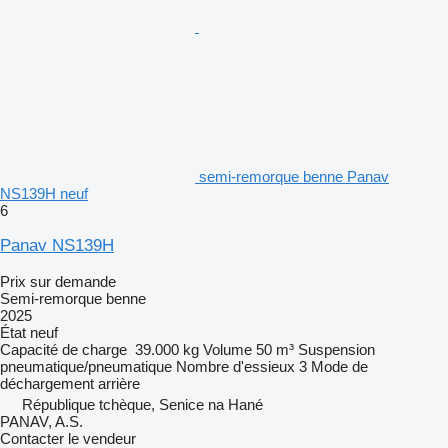
semi-remorque benne Panav
NS139H neuf
6
Panav NS139H
Prix sur demande
Semi-remorque benne
2025
État
neuf
Capacité de charge
39.000 kg
Volume
50 m³
Suspension
pneumatique/pneumatique
Nombre d'essieux
3
Mode de
déchargement
arrière
République tchèque, Senice na Hané
PANAV, A.S.
Contacter le vendeur