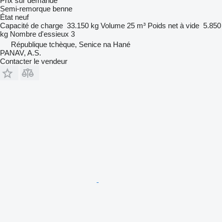
Prix sur demande
Semi-remorque benne
État
neuf
Capacité de charge
33.150 kg
Volume
25 m³
Poids net à vide
5.850
kg
Nombre d'essieux
3
République tchèque, Senice na Hané
PANAV, A.S.
Contacter le vendeur