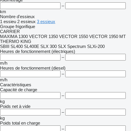
–
km
Nombre d'essieux
1 essieu
2 essieux
3 essieux
Groupe frigorifique
CARRIER
MAXIMA 1300
VECTOR 1350
VECTOR 1550
VECTOR 1950 MT
THERMO KING
SBIII
SL400
SL400E
SLX 300
SLX Spectrum
SLXi-200
Heures de fonctionnement (électriques)
–
m/h
Heures de fonctionnement (diesel)
–
m/h
Caractéristiques
Capacité de charge
–
kg
Poids net à vide
–
kg
Poids total en charge
–