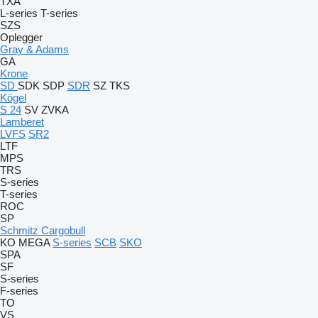
TXA
L-series
T-series
SZS
Oplegger
Gray & Adams
GA
Krone
SD
SDK
SDP
SDR
SZ
TKS
Kögel
S 24
SV
ZVKA
Lamberet
LVFS
SR2
LTF
MPS
TRS
S-series
T-series
ROC
SP
Schmitz Cargobull
KO
MEGA
S-series
SCB
SKO
SPA
SF
S-series
F-series
TO
VS