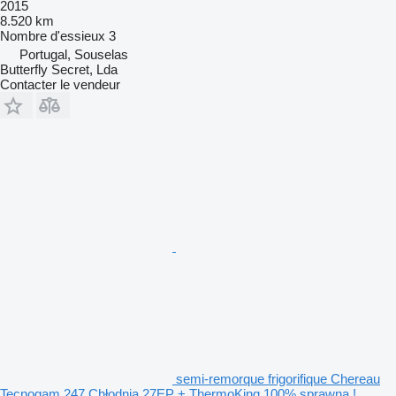
2015
8.520 km
Nombre d'essieux
3
Portugal, Souselas
Butterfly Secret, Lda
Contacter le vendeur
semi-remorque frigorifique Chereau
Tecnogam 247 Chłodnia 27EP + ThermoKing 100% sprawna !