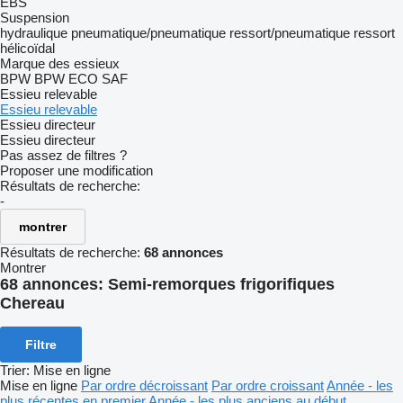
EBS
Suspension
hydraulique
pneumatique/pneumatique
ressort/pneumatique
ressort
hélicoïdal
Marque des essieux
BPW
BPW ECO
SAF
Essieu relevable
Essieu relevable
Essieu directeur
Essieu directeur
Pas assez de filtres ?
Proposer une modification
Résultats de recherche:
-
montrer
Résultats de recherche:
68 annonces
Montrer
68 annonces:
Semi-remorques frigorifiques
Chereau
Filtre
Trier
:
Mise en ligne
Mise en ligne
Par ordre décroissant
Par ordre croissant
Année - les
plus récentes en premier
Année - les plus anciens au début