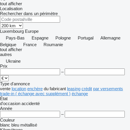
tout afficher
Localisation
Rechercher dans un périmètre
Luxembourg
Europe
Pays-Bas
Espagne
Pologne
Portugal
Allemagne
Belgique
France
Roumanie
tout afficher
autres
Ukraine
Prix
–
Type d'annonce
vente
location
enchère
du fabricant
leasing
crédit
par versements
trade-in ( échange avec supplément )
échange
État
d'occasion
accidenté
Année
–
Couleur
blanc
bleu
métallisé
Kilométrage