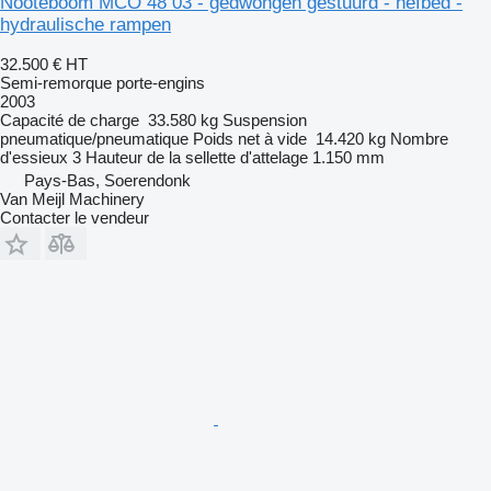
Nooteboom MCO 48 03 - gedwongen gestuurd - hefbed -
hydraulische rampen
32.500 €
HT
Semi-remorque porte-engins
2003
Capacité de charge
33.580 kg
Suspension
pneumatique/pneumatique
Poids net à vide
14.420 kg
Nombre
d'essieux
3
Hauteur de la sellette d'attelage
1.150 mm
Pays-Bas, Soerendonk
Van Meijl Machinery
Contacter le vendeur