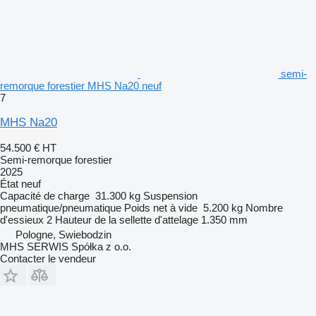
semi-
remorque forestier MHS Na20 neuf
7
MHS Na20
54.500 €
HT
Semi-remorque forestier
2025
État
neuf
Capacité de charge
31.300 kg
Suspension
pneumatique/pneumatique
Poids net à vide
5.200 kg
Nombre
d'essieux
2
Hauteur de la sellette d'attelage
1.350 mm
Pologne, Swiebodzin
MHS SERWIS Spółka z o.o.
Contacter le vendeur