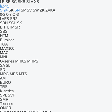
LB
SB
SC
SKB
SLA
XS
Kögel
S 24
SK
SN
SP
SV
SW
ZK
ZVKA
0-2
0-3
O-3
LVFS
SR2
SBH
SGL
SK
LTF
LTP
SR
SBS
HTM
Eurolohr
TGA
MAX100
MAC
MNL
G-series
MHKS
MHPS
SA
SL
SD
MPG
MPS
MTS
AM
EURO
TRS
K-series
SPL
SVF
SMR
T-series
ONCR