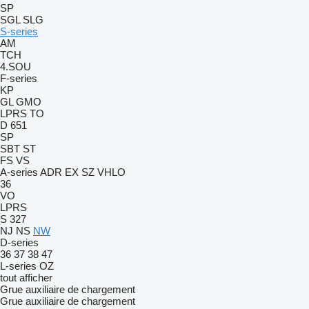
SP
SGL
SLG
S-series
AM
TCH
4.SOU
F-series
KP
GL
GMO
LPRS
TO
D 651
SP
SBT
ST
FS
VS
A-series
ADR
EX
SZ
VHLO
36
VO
LPRS
S 327
NJ
NS
NW
D-series
36
37
38
47
L-series
OZ
tout afficher
Grue auxiliaire de chargement
Grue auxiliaire de chargement