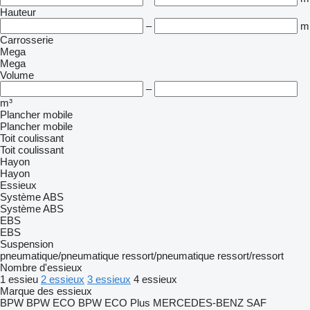
Hauteur
–
m
Carrosserie
Mega
Mega
Volume
–
m³
Plancher mobile
Plancher mobile
Toit coulissant
Toit coulissant
Hayon
Hayon
Essieux
Système ABS
Système ABS
EBS
EBS
Suspension
pneumatique/pneumatique
ressort/pneumatique
ressort/ressort
Nombre d'essieux
1 essieu
2 essieux
3 essieux
4 essieux
Marque des essieux
BPW
BPW ECO
BPW ECO Plus
MERCEDES-BENZ
SAF