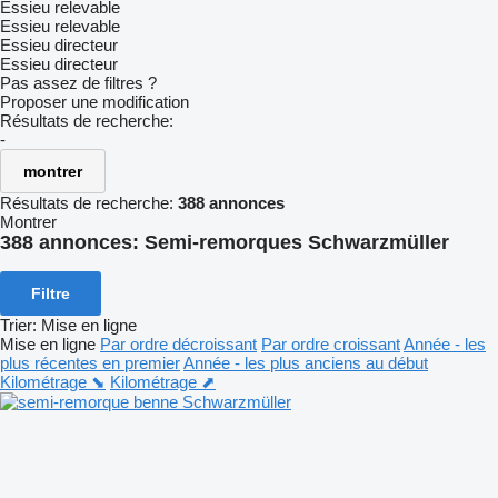
Essieu relevable
Essieu relevable
Essieu directeur
Essieu directeur
Pas assez de filtres ?
Proposer une modification
Résultats de recherche:
-
montrer
Résultats de recherche:
388 annonces
Montrer
388 annonces:
Semi-remorques Schwarzmüller
Filtre
Trier
:
Mise en ligne
Mise en ligne
Par ordre décroissant
Par ordre croissant
Année - les
plus récentes en premier
Année - les plus anciens au début
Kilométrage ⬊
Kilométrage ⬈