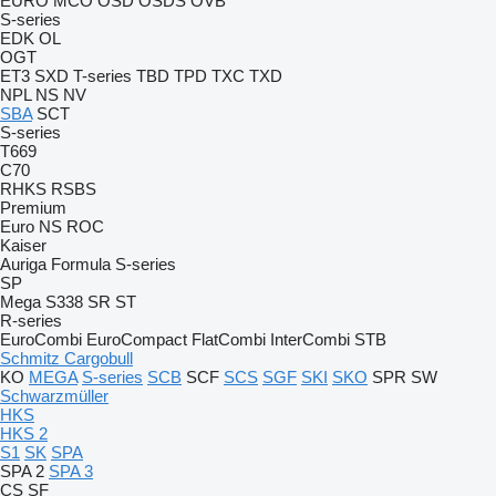
EURO
MCO
OSD
OSDS
OVB
S-series
EDK
OL
OGT
ET3
SXD
T-series
TBD
TPD
TXC
TXD
NPL
NS
NV
SBA
SCT
S-series
T669
C70
RHKS
RSBS
Premium
Euro
NS
ROC
Kaiser
Auriga
Formula
S-series
SP
Mega
S338
SR
ST
R-series
EuroCombi
EuroCompact
FlatCombi
InterCombi
STB
Schmitz Cargobull
KO
MEGA
S-series
SCB
SCF
SCS
SGF
SKI
SKO
SPR
SW
Schwarzmüller
HKS
HKS 2
S1
SK
SPA
SPA 2
SPA 3
CS
SF