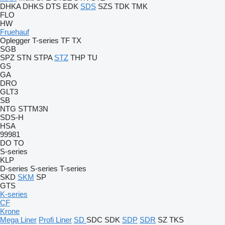
DHKA
DHKS
DTS
EDK
SDS
SZS
TDK
TMK
FLO
HW
Fruehauf
Oplegger
T-series
TF
TX
SGB
SPZ
STN
STPA
STZ
THP
TU
GS
GA
DRO
GLT3
SB
NTG
STTM3N
SDS-H
HSA
99981
DO
TO
S-series
KLP
D-series
S-series
T-series
SKD
SKM
SP
GTS
K-series
CF
Krone
Mega Liner
Profi Liner
SD
SDC
SDK
SDP
SDR
SZ
TKS