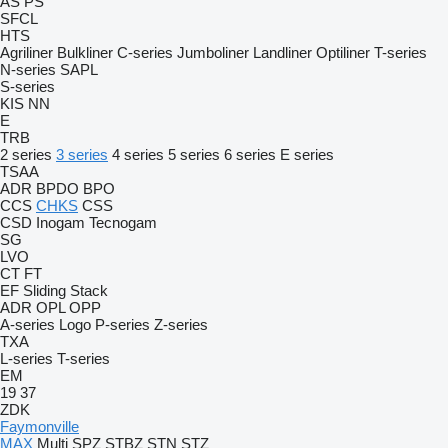
AS
PS
SFCL
HTS
Agriliner
Bulkliner
C-series
Jumboliner
Landliner
Optiliner
T-series
N-series
SAPL
S-series
KIS
NN
E
TRB
2 series
3 series
4 series
5 series
6 series
E series
TSAA
ADR
BPDO
BPO
CCS
CHKS
CSS
CSD
Inogam
Tecnogam
SG
LVO
CT
FT
EF
Sliding
Stack
ADR
OPL
OPP
A-series
Logo
P-series
Z-series
TXA
L-series
T-series
EM
19
37
ZDK
Faymonville
MAX
Multi
SPZ
STBZ
STN
STZ