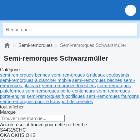
Semi-remorques
Semi-remorques Schwarzmüller
Semi-remorques Schwarzmüller
Catégorie
semi-remorques bennes
semi-remorques à rideaux coulissants
semi-remorques à plancher mobile
semi-remorques bâchés
semi-
remorques plateaux
semi-remorques forestiers
semi-remorques
plateformes
semi-remorques porte-conteneurs
semi-remorques
porte-engins
semi-remorques frigorifiques
semi-remorques fourgons
semi-remorques pour le transport de céréales
tout afficher
Marque
Aucun résultat trouvé pour cette recherche
S44315CHC
OKA
OKHS
OKS