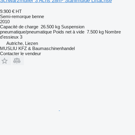
Schwarzmüller 3 Achs 28m³ Stahlmulde Liftachse
9.900 €
HT
Semi-remorque benne
2010
Capacité de charge
26.500 kg
Suspension
pneumatique/pneumatique
Poids net à vide
7.500 kg
Nombre
d'essieux
3
Autriche, Liezen
MUSLIU KFZ & Baumaschinenhandel
Contacter le vendeur