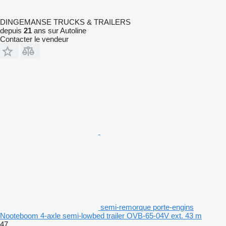
DINGEMANSE TRUCKS & TRAILERS
depuis
21
ans sur Autoline
Contacter le vendeur
semi-remorque porte-engins
Nooteboom 4-axle semi-lowbed trailer OVB-65-04V ext. 43 m
47