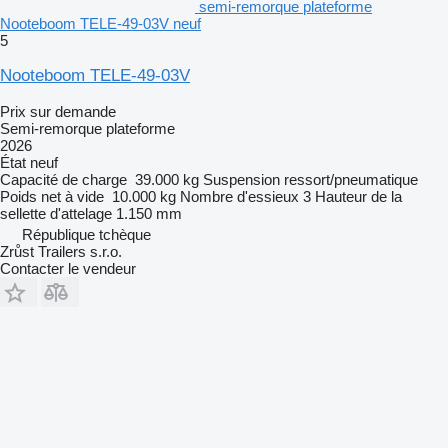
semi-remorque plateforme
Nooteboom TELE-49-03V neuf
5
Nooteboom TELE-49-03V
Prix sur demande
Semi-remorque plateforme
2026
État
neuf
Capacité de charge
39.000 kg
Suspension
ressort/pneumatique
Poids net à vide
10.000 kg
Nombre d'essieux
3
Hauteur de la
sellette d'attelage
1.150 mm
République tchèque
Zrůst Trailers s.r.o.
Contacter le vendeur