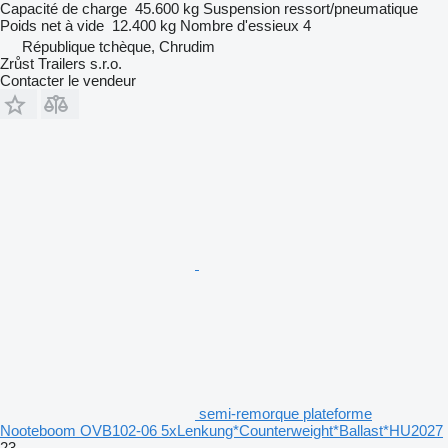
Capacité de charge
45.600 kg
Suspension
ressort/pneumatique
Poids net à vide
12.400 kg
Nombre d'essieux
4
République tchèque, Chrudim
Zrůst Trailers s.r.o.
Contacter le vendeur
semi-remorque plateforme
Nooteboom OVB102-06 5xLenkung*Counterweight*Ballast*HU2027
23