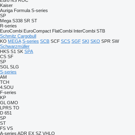
Euro
NS
ROC
Kaiser
Auriga
Formula
S-series
SP
Mega
S338
SR
ST
R-series
EuroCombi
EuroCompact
FlatCombi
InterCombi
STB
Schmitz Cargobull
KO
MEGA
S-series
SCB
SCF
SCS
SGF
SKI
SKO
SPR
SW
Schwarzmüller
HKS
S1
SK
SPA
CS
SF
SP
SGL
SLG
S-series
AM
TCH
4.SOU
F-series
KP
GL
GMO
LPRS
TO
D 651
SP
ST
FS
VS
A-series
ADR
EX
SZ
VHLO