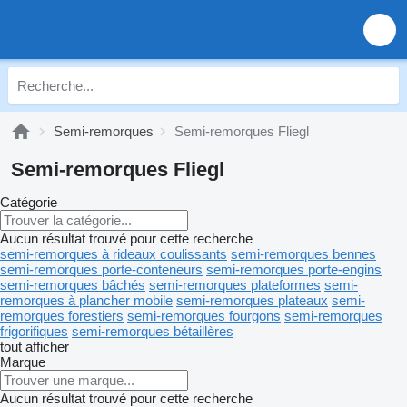
Semi-remorques
Semi-remorques Fliegl
Semi-remorques Fliegl
Catégorie
Aucun résultat trouvé pour cette recherche
semi-remorques à rideaux coulissants
semi-remorques bennes
semi-remorques porte-conteneurs
semi-remorques porte-engins
semi-remorques bâchés
semi-remorques plateformes
semi-
remorques à plancher mobile
semi-remorques plateaux
semi-
remorques forestiers
semi-remorques fourgons
semi-remorques
frigorifiques
semi-remorques bétaillères
tout afficher
Marque
Aucun résultat trouvé pour cette recherche