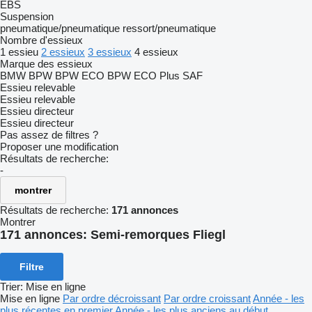
EBS
Suspension
pneumatique/pneumatique
ressort/pneumatique
Nombre d'essieux
1 essieu
2 essieux
3 essieux
4 essieux
Marque des essieux
BMW
BPW
BPW ECO
BPW ECO Plus
SAF
Essieu relevable
Essieu relevable
Essieu directeur
Essieu directeur
Pas assez de filtres ?
Proposer une modification
Résultats de recherche:
-
montrer
Résultats de recherche:
171 annonces
Montrer
171 annonces:
Semi-remorques Fliegl
Filtre
Trier
:
Mise en ligne
Mise en ligne
Par ordre décroissant
Par ordre croissant
Année - les
plus récentes en premier
Année - les plus anciens au début