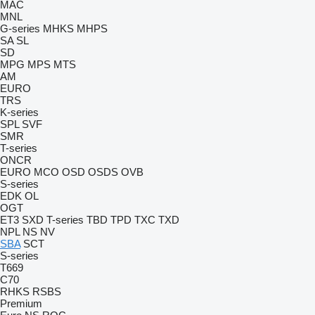
MAC
MNL
G-series
MHKS
MHPS
SA
SL
SD
MPG
MPS
MTS
AM
EURO
TRS
K-series
SPL
SVF
SMR
T-series
ONCR
EURO
MCO
OSD
OSDS
OVB
S-series
EDK
OL
OGT
ET3
SXD
T-series
TBD
TPD
TXC
TXD
NPL
NS
NV
SBA
SCT
S-series
T669
C70
RHKS
RSBS
Premium