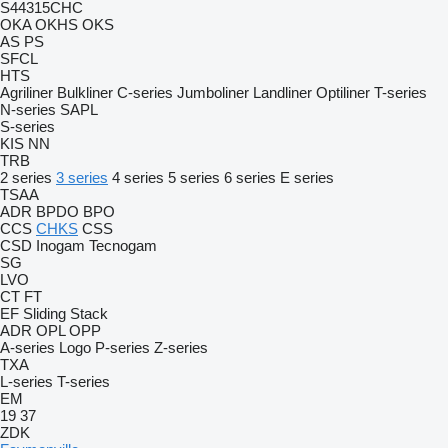
S44315CHC
OKA
OKHS
OKS
AS
PS
SFCL
HTS
Agriliner
Bulkliner
C-series
Jumboliner
Landliner
Optiliner
T-series
N-series
SAPL
S-series
KIS
NN
TRB
2 series
3 series
4 series
5 series
6 series
E series
TSAA
ADR
BPDO
BPO
CCS
CHKS
CSS
CSD
Inogam
Tecnogam
SG
LVO
CT
FT
EF
Sliding
Stack
ADR
OPL
OPP
A-series
Logo
P-series
Z-series
TXA
L-series
T-series
EM
19
37
ZDK