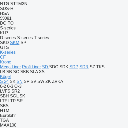
NTG
STTM3N
SDS-H
HSA
99981
DO
TO
S-series
KLP
D-series
S-series
T-series
SKD
SKM
SP
GTS
K-series
CF
Krone
Mega Liner
Profi Liner
SD
SDC
SDK
SDP
SDR
SZ
TKS
LB
SB
SC
SKB
SLA
XS
Kögel
S 24
SK
SN
SP
SV
SW
ZK
ZVKA
0-2
0-3
O-3
LVFS
SR2
SBH
SGL
SK
LTF
LTP
SR
SBS
HTM
Eurolohr
TGA
MAX100