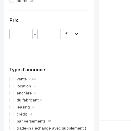
autres
Allemagne
Turquie
Pologne
Géorgie
Ukraine
Lituanie
Moldavie
Prix
France
Roumanie
–
Hongrie
République tchèque
tout afficher
Type d'annonce
vente
location
enchère
du fabricant
leasing
crédit
par versements
trade-in ( échange avec supplément )