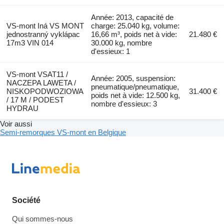
Année: 2013, capacité de
VS-mont Iná VS MONT
charge: 25.040 kg, volume:
jednostranný vyklápac
16,66 m³, poids net à vide:
21.480 €
17m3 VIN 014
30.000 kg, nombre
d'essieux: 1
VS-mont VSAT11 /
Année: 2005, suspension:
NACZEPA LAWETA /
pneumatique/pneumatique,
NISKOPODWOZIOWA
31.400 €
poids net à vide: 12.500 kg,
/ 17 M / PODEST
nombre d'essieux: 3
HYDRAU
Voir aussi
Semi-remorques VS-mont en Belgique
Société
Qui sommes-nous