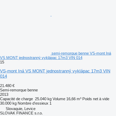
semi-remorque benne VS-mont Iná
VS MONT jednostranný vyklápac 17m3 VIN 014
15
VS-mont Iná VS MONT jednostranný vyklápac 17m3 VIN
014
21.480 €
Semi-remorque benne
2013
Capacité de charge
25.040 kg
Volume
16,66 m³
Poids net à vide
30.000 kg
Nombre d'essieux
1
Slovaquie, Levice
SLOVAK FINANCE s.r.o.