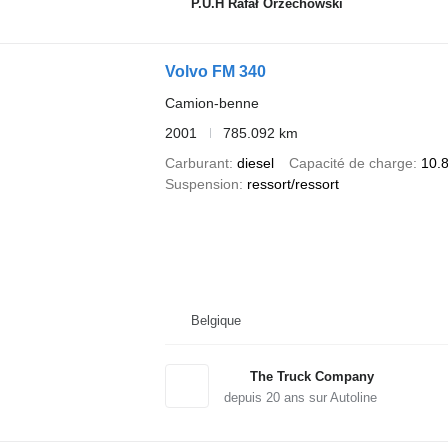
P.U.H Rafał Orzechowski
Volvo FM 340
Camion-benne
2001
785.092 km
Carburant
diesel
Capacité de charge
10.
Suspension
ressort/ressort
Belgique
The Truck Company
depuis
20
ans sur Autoline