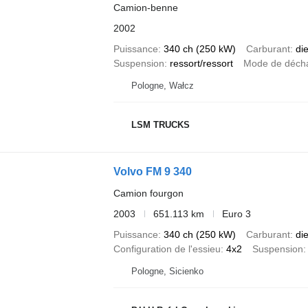
Camion-benne
2002
Puissance
340 ch (250 kW)
Carburant
di
Suspension
ressort/ressort
Mode de déch
Pologne, Wałcz
LSM TRUCKS
Volvo FM 9 340
Camion fourgon
2003
651.113 km
Euro 3
Puissance
340 ch (250 kW)
Carburant
di
Configuration de l'essieu
4x2
Suspension
Pologne, Sicienko