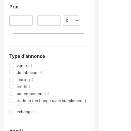
Portugal
FL619
FM 420
Prix
Pologne
FM 430
Royaume-Uni
FM 440
–
Estonie
FM 450
Espagne
FM 460
Finlande
FM 480
Belgique
FM 500
tout afficher
Type d'annonce
vente
du fabricant
leasing
crédit
par versements
trade-in ( échange avec supplément )
échange