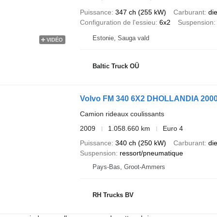
Puissance
347 ch (255 kW)
Carburant
di
Configuration de l'essieu
6x2
Suspension
Estonie, Sauga vald
VIDÉO
Baltic Truck OÜ
Volvo FM 340 6X2 DHOLLANDIA 200
Camion rideaux coulissants
2009
1.058.660 km
Euro 4
Puissance
340 ch (250 kW)
Carburant
di
Suspension
ressort/pneumatique
Pays-Bas, Groot-Ammers
RH Trucks BV