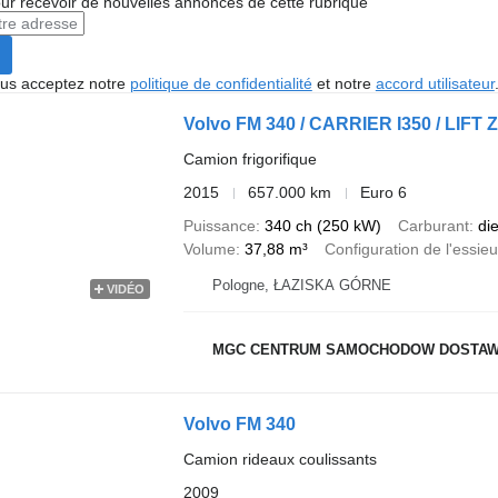
r recevoir de nouvelles annonces de cette rubrique
vous acceptez notre
politique de confidentialité
et notre
accord utilisateur
Volvo FM 340 / CARRIER I350 / LIFT
Camion frigorifique
2015
657.000 km
Euro 6
Puissance
340 ch (250 kW)
Carburant
di
Volume
37,88 m³
Configuration de l'essieu
Pologne, ŁAZISKA GÓRNE
VIDÉO
MGC CENTRUM SAMOCHODOW DOSTA
Volvo FM 340
Camion rideaux coulissants
2009