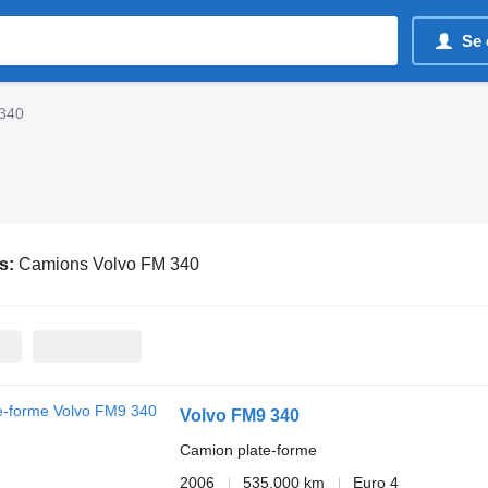
Se 
 340
s:
Camions Volvo FM 340
Volvo FM9 340
Camion plate-forme
2006
535.000 km
Euro 4