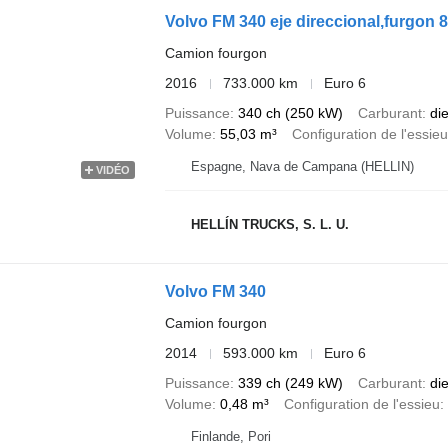
Volvo FM 340 eje direccional,furgon
Camion fourgon
2016
733.000 km
Euro 6
Puissance
340 ch (250 kW)
Carburant
di
Volume
55,03 m³
Configuration de l'essieu
Espagne, Nava de Campana (HELLIN)
VIDÉO
HELLÍN TRUCKS, S. L. U.
Volvo FM 340
Camion fourgon
2014
593.000 km
Euro 6
Puissance
339 ch (249 kW)
Carburant
di
Volume
0,48 m³
Configuration de l'essieu
Finlande, Pori