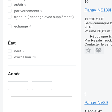
10
crédit
Panav NS139
par versements
trade-in ( échange avec supplément )
11.210 €
HT
Semi-remorque 
échange
2018
Volume
30,81 m³
République tc
Pro Resale Trucks
État
Contacter le ven
neuf
d'occasion
Année
–
6
Panav NV39
1.500 €
HT