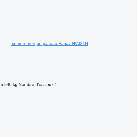
semi-remorque plateau Panav NV021H
5.540 kg
Nombre d'essieux
1