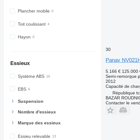
Plancher mobile
Toit coulissant
Hayon
30
Panav NV021
Essieux
5.166 €
125.000
Système ABS
Semi-remorque p
2012
Capacité de cha
EBS
République t
BAZAR ROUDNI
Suspension
Contacter le ven
Nombre d'essieux
Marque des essieux
Essieu relevable