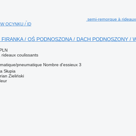
semi-remorque à ridea
W OCYNKU / ID
/ FIRANKA / OŚ PODNOSZONA / DACH PODNOSZONY / W
 PLN
rideaux coulissants
matique/pneumatique
Nombre d'essieux
3
a Słupia
an Zieliński
deur