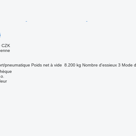
6
0 CZK
benne
ort/pneumatique
Poids net à vide
8.200 kg
Nombre d'essieux
3
Mode d
chèque
.o.
deur