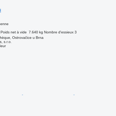
H
benne
Poids net à vide
7.640 kg
Nombre d'essieux
3
hèque, Ostrovačice u Brna
, s.r.o.
deur