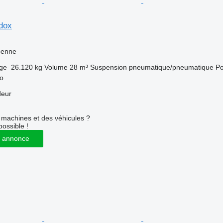
dox
benne
rge
26.120 kg
Volume
28 m³
Suspension
pneumatique/pneumatique
Po
no
deur
machines et des véhicules ?
possible !
 annonce