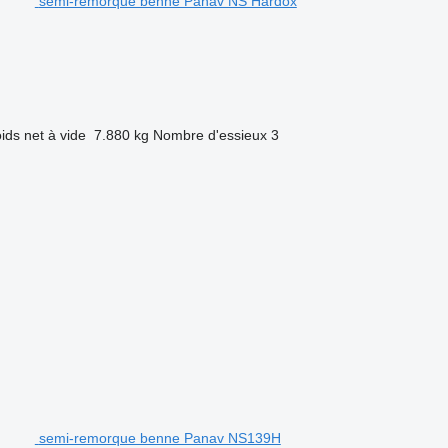
semi-remorque benne Panav NS Hardox
ids net à vide
7.880 kg
Nombre d'essieux
3
semi-remorque benne Panav NS139H