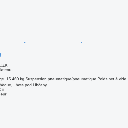
H
 CZK
lateau
rge
15.460 kg
Suspension
pneumatique/pneumatique
Poids net à vide
chèque, Lhota pod Libčany
CE
deur