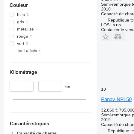
Semi-remorque fo
Couleur
2010
Capacité de cha
bleu
République t
gris
LOSL s.r.o.
métallisé
Contacter le ven
rouge
vert
tout afficher
Kilométrage
–
km
18
Panav NPL50
32.860 €
795.00
Semi-remorque p
2019
Caractéristiques
Capacité de cha
République t
Capacité de charge