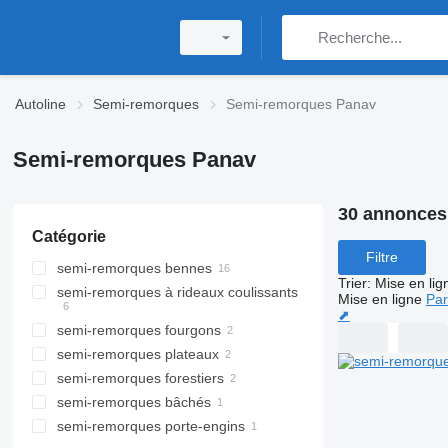
Autoline
Semi-remorques
Semi-remorques Panav
Semi-remorques Panav
30 annonces
Catégorie
Filtre
semi-remorques bennes
Trier
:
Mise en lig
semi-remorques à rideaux coulissants
Mise en ligne
Par
⬈
semi-remorques fourgons
semi-remorques plateaux
semi-remorques forestiers
semi-remorques bâchés
semi-remorques porte-engins