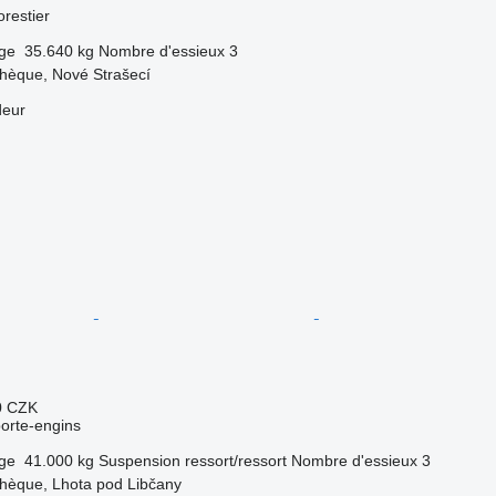
restier
rge
35.640 kg
Nombre d'essieux
3
chèque, Nové Strašecí
deur
0 CZK
orte-engins
rge
41.000 kg
Suspension
ressort/ressort
Nombre d'essieux
3
chèque, Lhota pod Libčany