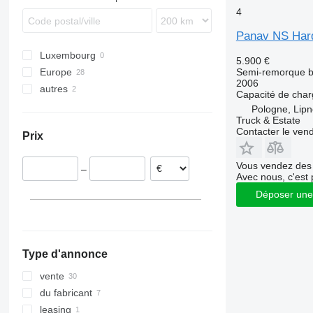
SKO
4
SPR
Panav NS Har
SW
Luxembourg
5.900 €
Semi-remorque 
Europe
2006
autres
République tchèque
Capacité de cha
Pologne
Ukraine
Pologne, Lip
Truck & Estate
Slovaquie
Contacter le ven
Prix
Vous vendez des 
–
Avec nous, c'est 
Déposer une
Type d'annonce
vente
du fabricant
leasing