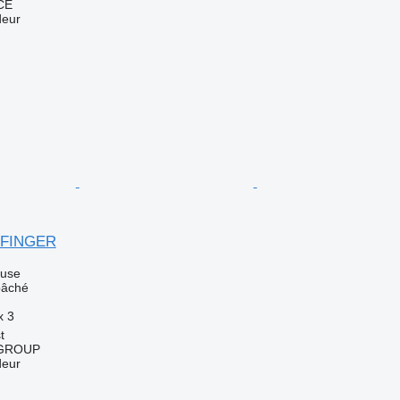
CE
deur
LFINGER
luse
bâché
x
3
t
GROUP
deur