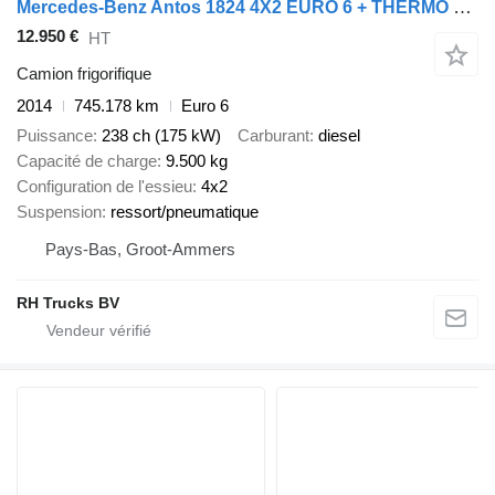
Mercedes-Benz Antos 1824 4X2 EURO 6 + THERMO KING + DHOLLANDIA
12.950 €
HT
Camion frigorifique
2014
745.178 km
Euro 6
Puissance
238 ch (175 kW)
Carburant
diesel
Capacité de charge
9.500 kg
Configuration de l'essieu
4x2
Suspension
ressort/pneumatique
Pays-Bas, Groot-Ammers
RH Trucks BV