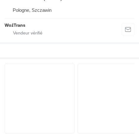
Pologne, Szczawin
WoźTrans