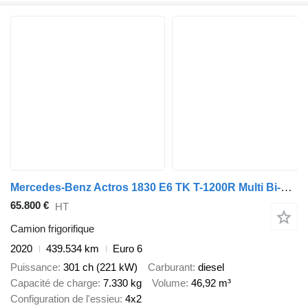
Mercedes-Benz Actros 1830 E6 TK T-1200R Multi Bi-Temp LBW AHK
65.800 €
HT
Camion frigorifique
2020
439.534 km
Euro 6
Puissance
301 ch (221 kW)
Carburant
diesel
Capacité de charge
7.330 kg
Volume
46,92 m³
Configuration de l'essieu
4x2