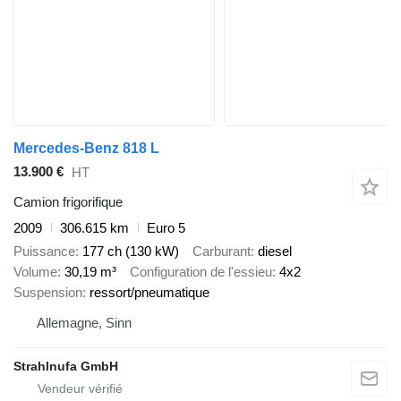
Mercedes-Benz 818 L
13.900 €
HT
Camion frigorifique
2009
306.615 km
Euro 5
Puissance
177 ch (130 kW)
Carburant
diesel
Volume
30,19 m³
Configuration de l'essieu
4x2
Suspension
ressort/pneumatique
Allemagne, Sinn
Strahlnufa GmbH