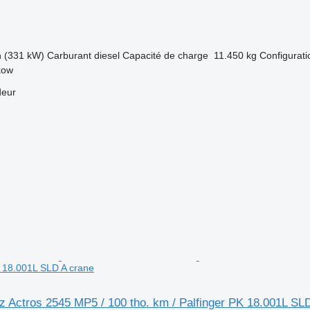
h (331 kW)
Carburant
diesel
Capacité de charge
11.450 kg
Configurati
kow
deur
K 18.001L SLD A crane
 Actros 2545 MP5 / 100 tho. km / Palfinger PK 18.001L SL