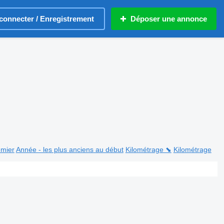
connecter / Enregistrement
Déposer une annonce
emier
Année - les plus anciens au début
Kilométrage ⬊
Kilométrage