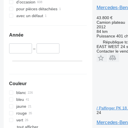
d'occasion
Mercedes-Ben
pour pièces détachées
avec un défaut
43.800 €
Camion plateau
2012
84 km
Année
Puissance
401 c
République t
EAST WEST 24 s.
–
Contacter le ven
Couleur
blanc
bleu
jaune
/ Palfinger PK 1
24
rouge
vert
Mercedes-Benz
tout afficher