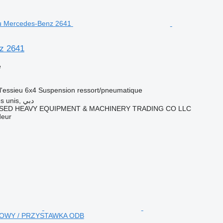
z 2641
e
l'essieu
6x4
Suspension
ressort/pneumatique
Émirats arabes unis, دبي
SED HEAVY EQUIPMENT & MACHINERY TRADING CO LLC
deur
K NOWY / PRZYSTAWKA ODB