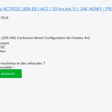
z ACTROS 1836 E6 / ACC / 53 tys.km !!! / JAK NOWY /
0 PLN
h (265 kW)
Carburant
diesel
Configuration de l'essieu
4x2
eszyce
ISZ
deur
machines et des véhicules ?
possible !
 annonce