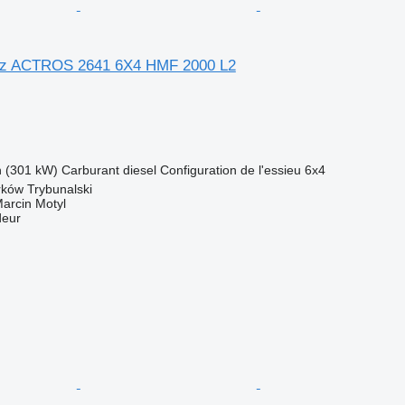
z ACTROS 2641 6X4 HMF 2000 L2
h (301 kW)
Carburant
diesel
Configuration de l'essieu
6x4
rków Trybunalski
rcin Motyl
deur