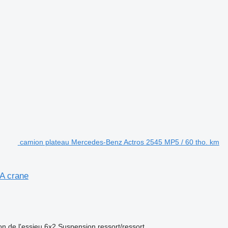
camion plateau Mercedes-Benz Actros 2545 MP5 / 60 tho. km
A crane
on de l'essieu
6x2
Suspension
ressort/ressort