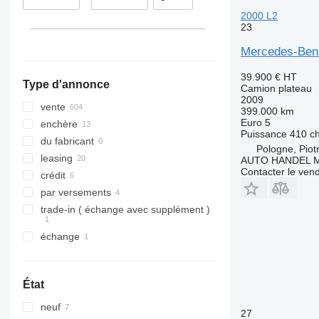
Espagne
2000 L2
Norvège
23
tout afficher
Mercedes-Ben
39.900 €
HT
Type d'annonce
Camion plateau
2009
vente
399.000 km
Euro 5
enchère
Puissance
410 c
du fabricant
Pologne, Piot
leasing
AUTO HANDEL Ma
Contacter le ven
crédit
par versements
trade-in ( échange avec supplément )
échange
État
neuf
27