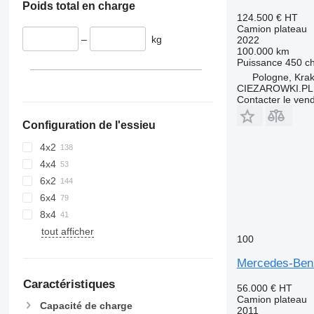
Poids total en charge
124.500 €
HT
Camion plateau
–
kg
2022
100.000 km
Puissance
450 c
Pologne, Kra
CIEZAROWKI.PL
Contacter le ven
Configuration de l'essieu
4x2
4x4
6x2
6x4
8x4
tout afficher
100
Mercedes-Ben
Caractéristiques
56.000 €
HT
Camion plateau
Capacité de charge
2011