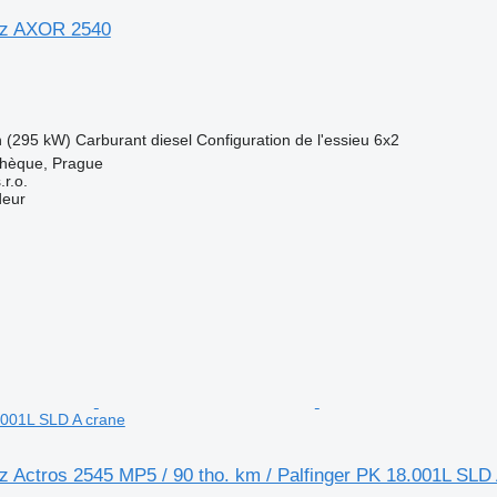
z AXOR 2540
h (295 kW)
Carburant
diesel
Configuration de l'essieu
6x2
chèque, Prague
r.o.
deur
8.001L SLD A crane
 Actros 2545 MP5 / 90 tho. km / Palfinger PK 18.001L SLD 