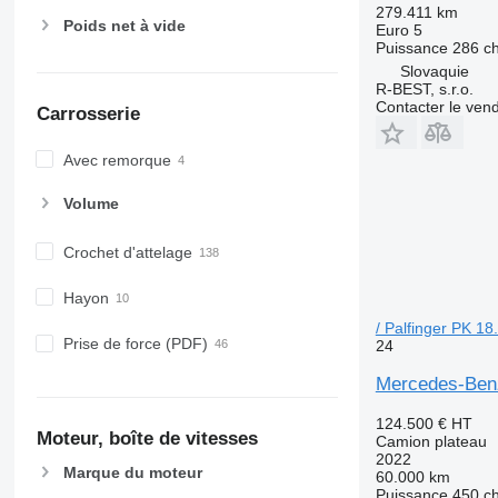
279.411 km
Poids net à vide
Euro 5
Puissance
286 c
Slovaquie
R-BEST, s.r.o.
Contacter le ven
Carrosserie
Avec remorque
Volume
Crochet d'attelage
Hayon
/ Palfinger PK 1
Prise de force (PDF)
24
Mercedes-Benz
124.500 €
HT
Moteur, boîte de vitesses
Camion plateau
2022
Marque du moteur
60.000 km
Puissance
450 c