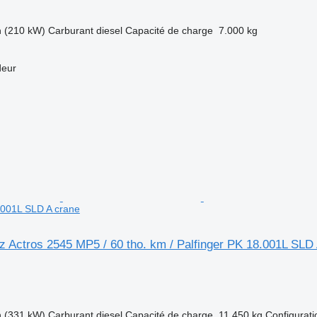
h (210 kW)
Carburant
diesel
Capacité de charge
7.000 kg
deur
8.001L SLD A crane
 Actros 2545 MP5 / 60 tho. km / Palfinger PK 18.001L SLD 
h (331 kW)
Carburant
diesel
Capacité de charge
11.450 kg
Configurati