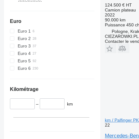
124.500 €
HT
Camion plateau
2022
90.000 km
Euro
Puissance
450 c
Euro 1
Pologne, Kra
CIEZAROWKI.PL
Euro 2
Contacter le ven
Euro 3
Euro 4
Euro 5
Euro 6
Kilométrage
–
km
km / Palfinger P
22
Mercedes-Benz