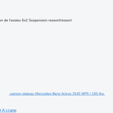
on de l'essieu
6x2
Suspension
ressort/ressort
camion plateau Mercedes-Benz Actros 2545 MP5 / 100 tho.
D A crane