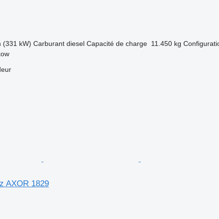
h (331 kW)
Carburant
diesel
Capacité de charge
11.450 kg
Configurati
kow
deur
z AXOR 1829