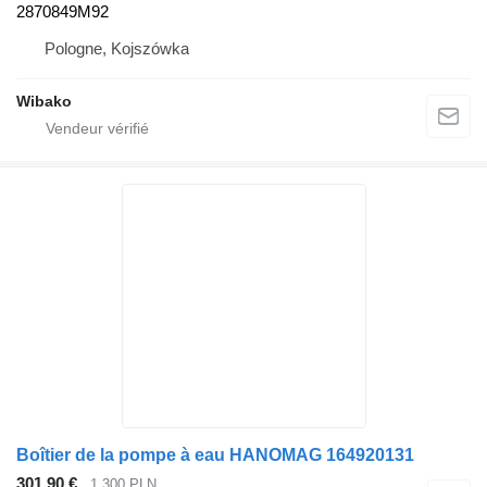
2870849M92
Pologne, Kojszówka
Wibako
Boîtier de la pompe à eau HANOMAG 164920131
301,90 €
1.300 PLN