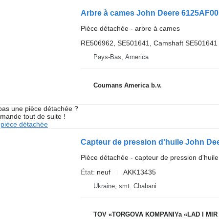
Arbre à cames John Deere 6125AF001
Pièce détachée - arbre à cames
RE506962, SE501641, Camshaft SE501641
Pays-Bas, America
Coumans America b.v.
pas une pièce détachée ?
mande tout de suite !
pièce détachée
Capteur de pression d'huile John D
Pièce détachée - capteur de pression d'huile
État
neuf
AKK13435
Ukraine, smt. Chabani
TOV «TORGOVA KOMPANIYa «LAD I MIR