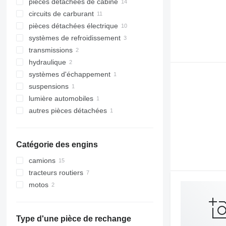
pièces détachées de cabine
moteurs
circuits de carburant
turbocompresseurs
cabines
pièces détachées électrique
pistons
systèmes de navigation
injecteurs
systèmes de refroidissement
arbres à cames
climatisations et pièces détachées
pompes d'injection
unité de commande
transmissions
chemises de cylindre
pompes à carburant
générateurs
radiateurs de refroidissement du
chauffages autonomes
moteur
radiateurs de climatisation
hydraulique
refroidisseurs d'huile
démarreurs
embrayages
ventilateurs de refroidissement
systèmes d'échappement
capteurs de pression d'huile
autres pièces détachées électrique
arbres de transmission
autres pièces détachées
autres pièces détachées du
hydraulique
suspensions
catalyseurs
système de refroidissement
lumière automobiles
chenilles
autres pièces détachées
phares
systèmes de chenilles
fixations
Catégorie des engins
camions
tracteurs routiers
motos
Type d'une pièce de rechange