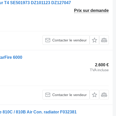
ur T4 SE501973 DZ101123 DZ127047
Prix sur demande
Contacter le vendeur
arFire 6000
2.600 €
TVA incluse
Contacter le vendeur
e 810C / 810B Air Con. radiator F032381