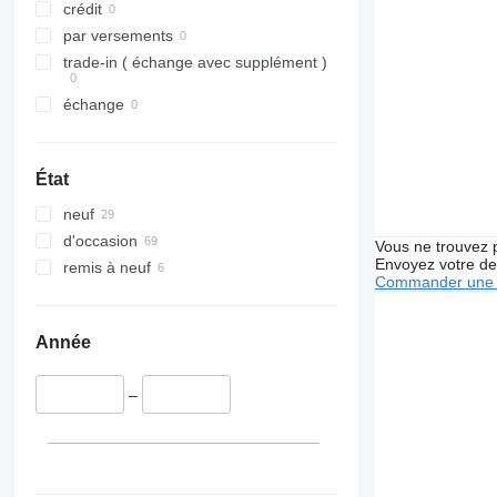
Tourino
Midliner
SD
crédit
Tourismo
Midlum
Terberg
par versements
Travego
Premium
V40
trade-in ( échange avec supplément )
Unimog
Sandero
V60
échange
V-Class
Scenic
V90
Vario
T-series
VM
Viano
TRM
VNL
État
Vito
Trafic
XC
neuf
Twingo
d'occasion
Zoe
Vous ne trouvez 
Envoyez votre de
remis à neuf
Commander une 
Année
–