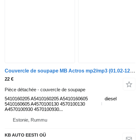
Couvercle de soupape MB Actros mp2/mp3 (01.02-12.14) 5410160205 pour camion Mercedes-Benz Actros, Axor MP1, MP2, MP3 (1996-2014)
22 €
Pièce détachée - couvercle de soupape
5410160205 A5410160205 A5410160605
diesel
5410160605 A4570100130 4570100130
A4570100930 4570100930...
Estonie, Rummu
KB AUTO EESTI OÜ