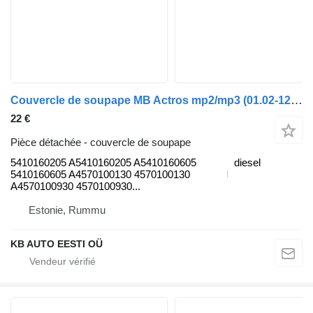
Couvercle de soupape MB Actros mp2/mp3 (01.02-12.14) 5410160205 pour camion Mercedes-Benz Actros, Axor MP1, MP2, MP3 (1996-2014)
22 €
Pièce détachée - couvercle de soupape
5410160205 A5410160205 A5410160605
diesel
5410160605 A4570100130 4570100130
A4570100930 4570100930...
Estonie, Rummu
KB AUTO EESTI OÜ