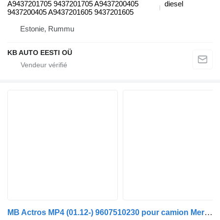
A9437201705 9437201705 A9437200405
diesel
9437200405 A9437201605 9437201605
Estonie, Rummu
KB AUTO EESTI OÜ
MB Actros MP4 (01.12-) 9607510230 pour camion Mercedes-Benz Actros MP4 Antos Arocs (2012-)