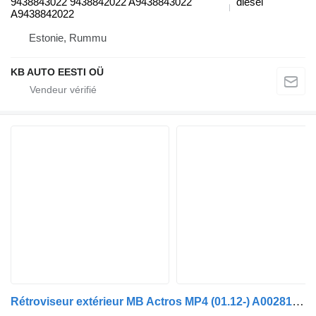
9438843022 9438842022 A9438843022
diesel
A9438842022
Estonie, Rummu
KB AUTO EESTI OÜ
Rétroviseur extérieur MB Actros MP4 (01.12-) A0028103716 pour camion Mercedes-Benz Actros MP4 Antos Arocs (2012-)