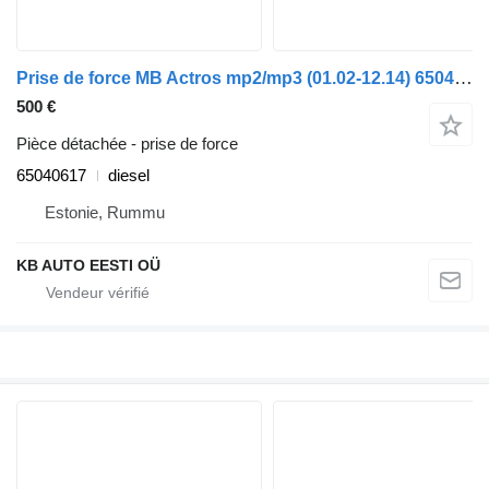
Prise de force MB Actros mp2/mp3 (01.02-12.14) 65040617 pour camion Mercedes-Benz Actros, Axor MP1, MP2, MP3 (1996-2014)
500 €
Pièce détachée - prise de force
65040617
diesel
Estonie, Rummu
KB AUTO EESTI OÜ