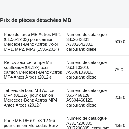
Prix de pièces détachées MB
Prise de force MB Actros MP1
Numéro de catalogue:
(01.96-12.02) pour camion
3892642801
500 €
Mercedes-Benz Actros, Axor
A3892642801,
MP1, MP2, MP3 (1996-2014)
carburant: diesel
Rétroviseur de rampe MB
Numéro de catalogue:
souffrance (01.12-) pour
9608103016
75 €
camion Mercedes-Benz Actros
A9608103016,
MP4 Antos Arocs (2012-)
carburant: diesel
Tableau de bord MB Actros
Numéro de catalogue:
MP4 (01.12-) pour camion
9604468128
205 €
Mercedes-Benz Actros MP4
A9604468128,
Antos Arocs (2012-)
carburant: diesel
Numéro de catalogue:
Porte MB DE (01.73-12.96)
A3817200805
pour camion Mercedes-Benz
435 €
3817200805, carburant: