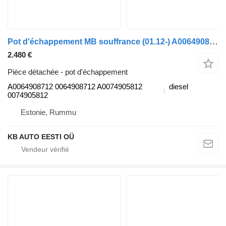
Pot d'échappement MB souffrance (01.12-) A0064908712 pour camion Mercedes-Benz Actros MP4 Antos Arocs (2012-)
2.480 €
Pièce détachée - pot d'échappement
A0064908712 0064908712 A0074905812
diesel
0074905812
Estonie, Rummu
KB AUTO EESTI OÜ