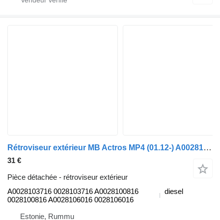
Rétroviseur extérieur MB Actros MP4 (01.12-) A0028103716 pour camion Mercedes-Benz Actros MP4 Antos Arocs (2012-)
31 €
Pièce détachée - rétroviseur extérieur
A0028103716 0028103716 A0028100816
diesel
0028100816 A0028106016 0028106016
Estonie, Rummu