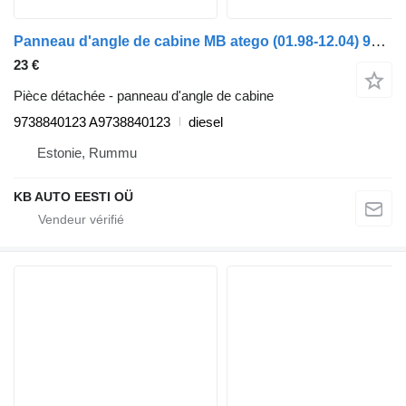
Panneau d'angle de cabine MB atego (01.98-12.04) 9738840123 pour camion Mercedes-Benz Atego, Atego 2, Atego 3 (1996-)
23 €
Pièce détachée - panneau d'angle de cabine
9738840123 A9738840123
diesel
Estonie, Rummu
KB AUTO EESTI OÜ