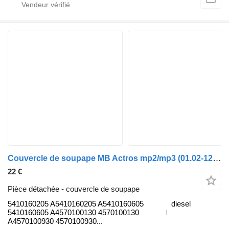
Couvercle de soupape MB Actros mp2/mp3 (01.02-12.14) 5410160205 pour camion Mercedes-Benz Actros, Axor MP1, MP2, MP3 (1996-2014)
22 €
Pièce détachée - couvercle de soupape
5410160205 A5410160205 A5410160605
diesel
5410160605 A4570100130 4570100130
A4570100930 4570100930...