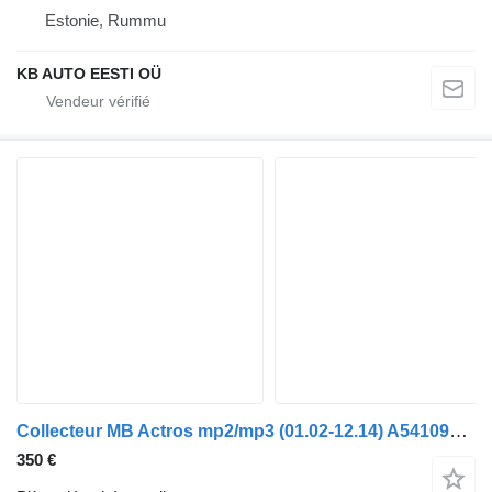
Estonie, Rummu
KB AUTO EESTI OÜ
Collecteur MB Actros mp2/mp3 (01.02-12.14) A5410981717 pour camion Mercedes-Benz Actros, Axor MP1, MP2, MP3 (1996-2014)
350 €