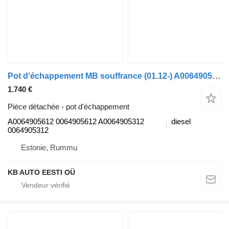
Pot d'échappement MB souffrance (01.12-) A0064905612 pour camion Mercedes-Benz Actros MP4 Antos Arocs (2012-)
1.740 €
Pièce détachée - pot d'échappement
A0064905612 0064905612 A0064905312
diesel
0064905312
Estonie, Rummu
KB AUTO EESTI OÜ