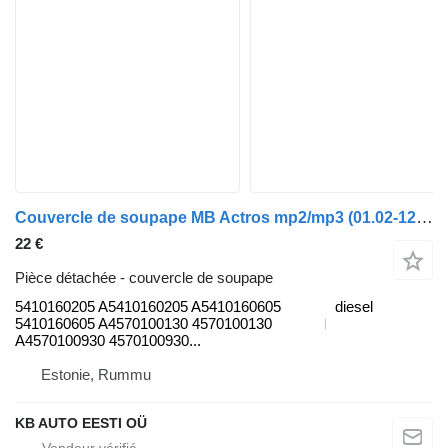
Couvercle de soupape MB Actros mp2/mp3 (01.02-12.14) 5410160205 pour camion Mercedes-Benz Actros, Axor MP1, MP2, MP3 (1996-2014)
22 €
Pièce détachée - couvercle de soupape
5410160205 A5410160205 A5410160605
diesel
5410160605 A4570100130 4570100130
A4570100930 4570100930...
Estonie, Rummu
KB AUTO EESTI OÜ