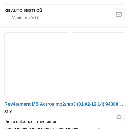
KB AUTO EESTI OÜ
Revêtement MB Actros mp2/mp3 (01.02-12.14) 9438843022 pour camion Mercedes-Benz Actros, Axor MP1, MP2, MP3 (1996-2014)
31 €
Pièce détachée - revêtement