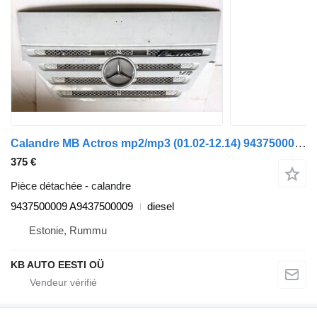
Calandre MB Actros mp2/mp3 (01.02-12.14) 9437500009 pour camion Mercedes-Benz Actros, Axor MP1, MP2, MP3 (1996-2014)
375 €
Pièce détachée - calandre
9437500009 A9437500009
diesel
Estonie, Rummu
KB AUTO EESTI OÜ