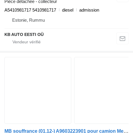
Pièce détachée - collecteur
A5410981717 5410981717
diesel
admission
Estonie, Rummu
KB AUTO EESTI OÜ
MB souffrance (01.12-) A9603223901 pour camion Mercedes-Benz Actros MP4 Antos Arocs (2012-)