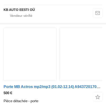
KB AUTO EESTI OÜ
Porte MB Actros mp2/mp3 (01.02-12.14) A9437201705 pour camion Mercedes-Benz Actros, Axor MP1, MP2, MP3 (1996-2014)
500 €
Pièce détachée - porte