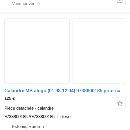
Calandre MB atego (01.98-12.04) 9738800185 pour camion Mercedes-Benz Atego, Atego 2, Atego 3 (1996-)
125 €
Pièce détachée - calandre
9738800185 A9738800185
diesel
Estonie, Rummu