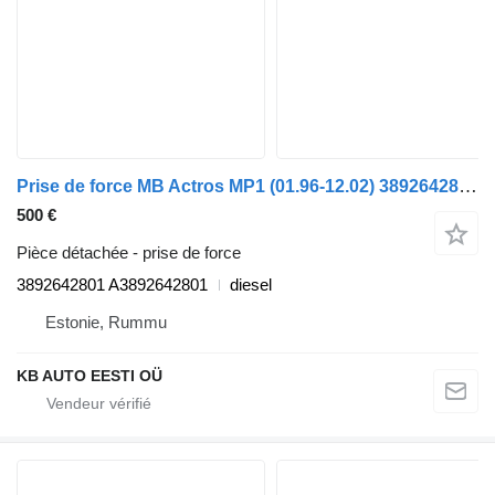
Prise de force MB Actros MP1 (01.96-12.02) 3892642801 pour camion Mercedes-Benz Actros, Axor MP1, MP2, MP3 (1996-2014)
500 €
Pièce détachée - prise de force
3892642801 A3892642801
diesel
Estonie, Rummu
KB AUTO EESTI OÜ