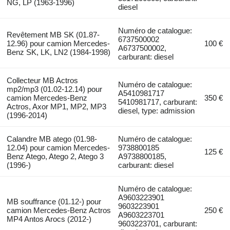
NG, LP (1963-1996)
diesel
Numéro de catalogue:
Revêtement MB SK (01.87-
6737500002
12.96) pour camion Mercedes-
100 €
A6737500002,
Benz SK, LK, LN2 (1984-1998)
carburant: diesel
Collecteur MB Actros
Numéro de catalogue:
mp2/mp3 (01.02-12.14) pour
A5410981717
camion Mercedes-Benz
350 €
5410981717, carburant:
Actros, Axor MP1, MP2, MP3
diesel, type: admission
(1996-2014)
Calandre MB atego (01.98-
Numéro de catalogue:
12.04) pour camion Mercedes-
9738800185
125 €
Benz Atego, Atego 2, Atego 3
A9738800185,
(1996-)
carburant: diesel
Numéro de catalogue:
A9603223901
MB souffrance (01.12-) pour
9603223901
camion Mercedes-Benz Actros
250 €
A9603223701
MP4 Antos Arocs (2012-)
9603223701, carburant: