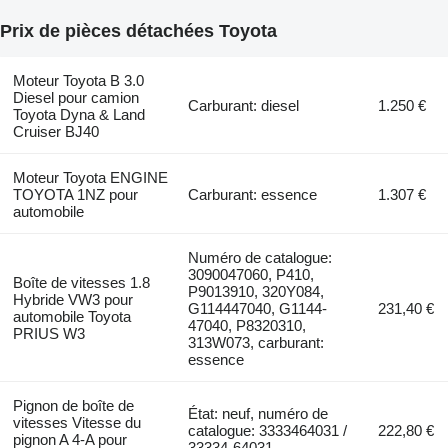
Prix de pièces détachées Toyota
Moteur Toyota B 3.0
Diesel pour camion
Carburant: diesel
1.250 €
Toyota Dyna & Land
Cruiser BJ40
Moteur Toyota ENGINE
TOYOTA 1NZ pour
Carburant: essence
1.307 €
automobile
Numéro de catalogue:
3090047060, P410,
Boîte de vitesses 1.8
P9013910, 320Y084,
Hybride VW3 pour
G114447040, G1144-
231,40 €
automobile Toyota
47040, P8320310,
PRIUS W3
313W073, carburant:
essence
Pignon de boîte de
État: neuf, numéro de
vitesses Vitesse du
catalogue: 3333464031 /
222,80 €
pignon A 4-A pour
33334-64031