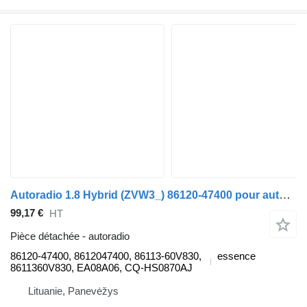
Autoradio 1.8 Hybrid (ZVW3_) 86120-47400 pour automobile Toyota PRIUS (_W3_)
99,17 €
HT
Pièce détachée - autoradio
86120-47400, 8612047400, 86113-60V830,
essence
8611360V830, EA08A06, CQ-HS0870AJ
Lituanie, Panevėžys