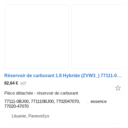
Réservoir de carburant 1.8 Hybride (ZVW3_) 77111-0BJ00 pour automobile Toyota PRIUS (_W3_)
82,64 €
HT
Pièce détachée - réservoir de carburant
77111-0BJ00, 771110BJ00, 7702047070,
essence
77020-47070
Lituanie, Panevėžys