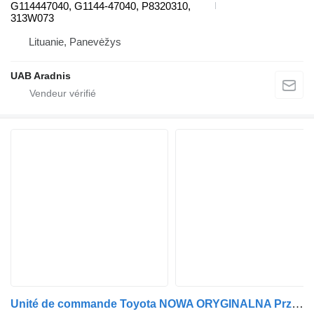
G114447040, G1144-47040, P8320310,
313W073
Lituanie, Panevėžys
UAB Aradnis
Unité de commande Toyota NOWA ORYGINALNA Przetwornica lampy Alphard Vellfire 85967-12030 pour automobile