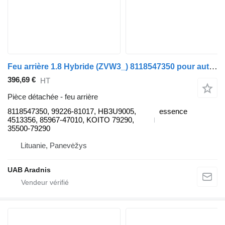
Feu arrière 1.8 Hybride (ZVW3_) 8118547350 pour automobile Toyota PRIUS (_W3_)
396,69 €
HT
Pièce détachée - feu arrière
8118547350, 99226-81017, HB3U9005,
essence
4513356, 85967-47010, KOITO 79290,
35500-79290
Lituanie, Panevėžys
UAB Aradnis