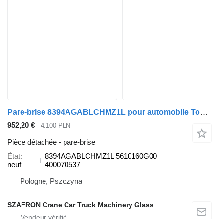
Pare-brise 8394AGABLCHMZ1L pour automobile Toyota Landcruiser / Prado J150
952,20 €
4.100 PLN
Pièce détachée - pare-brise
État
8394AGABLCHMZ1L 5610160G00
neuf
400070537
Pologne, Pszczyna
SZAFRON Crane Car Truck Machinery Glass