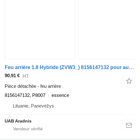
Feu arrière 1.8 Hybride (ZVW3_) 8156147132 pour automobile Toyota PRIUS (_W3_)
90,91 €
HT
Pièce détachée - feu arrière
8156147132, P8007
essence
Lituanie, Panevėžys
UAB Aradnis