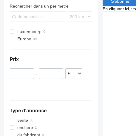
S'abonner
SKI
Rechercher dans un périmètre
En cliquant ici, 
SKO
SPR
SW
Luxembourg
Europe
Royaume-Uni
Pays-Bas
Prix
Danemark
Estonie
–
Finlande
Autriche
Type d'annonce
vente
enchère
du fabricant