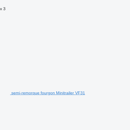
x
3
semi-remorque fourgon Minitrailer VF31