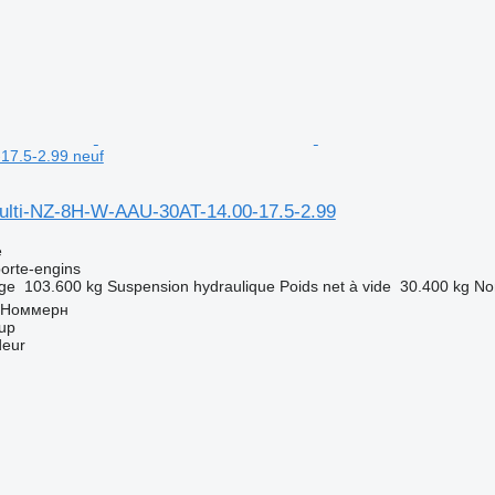
17.5-2.99 neuf
ulti-NZ-8H-W-AAU-30AT-14.00-17.5-2.99
e
orte-engins
rge
103.600 kg
Suspension
hydraulique
Poids net à vide
30.400 kg
No
 Номмерн
up
deur