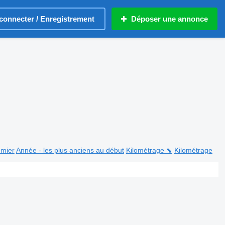
connecter / Enregistrement
Déposer une annonce
emier
Année - les plus anciens au début
Kilométrage ⬊
Kilométrage