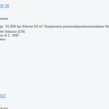
ER 35
benne
rge
31.800 kg
Volume
54 m³
Suspension
pneumatique/pneumatique
No
liole Saluzzo (CN)
lmo & C. SNC
deur
R2Z
e
bâché