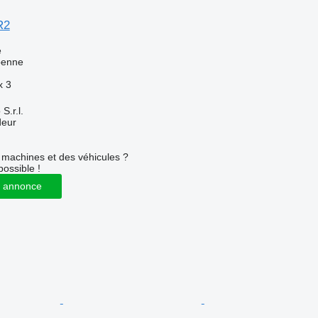
R2
e
benne
x
3
S.r.l.
deur
machines et des véhicules ?
possible !
 annonce