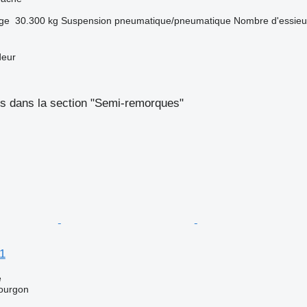
rge
30.300 kg
Suspension
pneumatique/pneumatique
Nombre d'essieu
deur
s dans la section "Semi-remorques"
31
e
ourgon