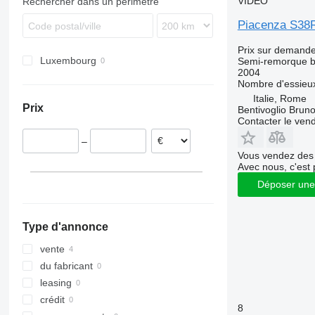
VIDÉO
Rechercher dans un périmètre
Piacenza S38
Prix sur demand
Luxembourg
Semi-remorque 
2004
Nombre d'essieu
Italie, Rome
Prix
Bentivoglio Bruno 
Contacter le ven
–
Vous vendez des 
Avec nous, c'est 
Déposer une
Type d'annonce
vente
du fabricant
leasing
crédit
8