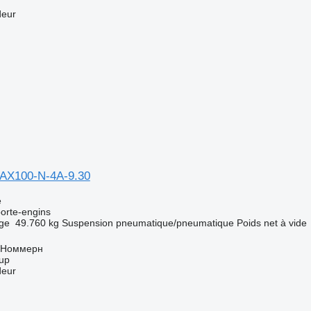
deur
MAX100-N-4A-9.30
e
orte-engins
rge
49.760 kg
Suspension
pneumatique/pneumatique
Poids net à vide
 Номмерн
up
deur