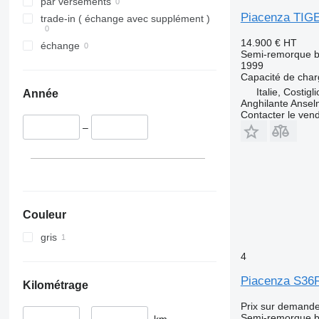
par versements
Piacenza TIG
trade-in ( échange avec supplément )
14.900 €
HT
échange
Semi-remorque 
1999
Capacité de cha
Italie, Costig
Année
Anghilante Anse
Contacter le ven
–
Couleur
gris
4
Piacenza S36
Kilométrage
Prix sur demand
Semi-remorque 
–
km