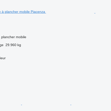
 plancher mobile
rge
29.960 kg
deur