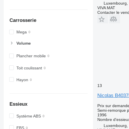
Luxembourg, 
VIVA MAT
Contacter le ven
Carrosserie
Mega
Volume
Plancher mobile
Toit coulissant
Hayon
13
Nicolas B403
Essieux
Prix sur demand
Semi-remorque p
1996
Système ABS
Nombre d'essieu
Luxembourg, 
EBS