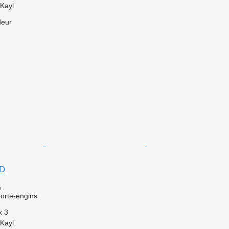
Kayl
deur
7D
e
orte-engins
x
3
Kayl