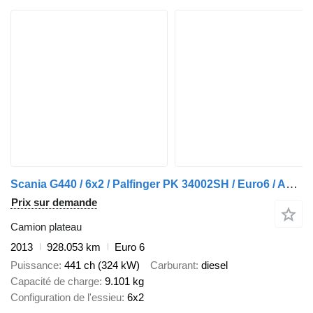
Scania G440 / 6x2 / Palfinger PK 34002SH / Euro6 / Automaat / Open Laad + remorque plateau
Prix sur demande
Camion plateau
2013
928.053 km
Euro 6
Puissance
441 ch (324 kW)
Carburant
diesel
Capacité de charge
9.101 kg
Configuration de l'essieu
6x2