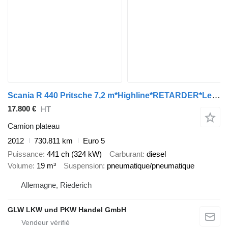
Scania R 440 Pritsche 7,2 m*Highline*RETARDER*Lenkachse
17.800 €
HT
Camion plateau
2012
730.811 km
Euro 5
Puissance
441 ch (324 kW)
Carburant
diesel
Volume
19 m³
Suspension
pneumatique/pneumatique
Allemagne, Riederich
GLW LKW und PKW Handel GmbH