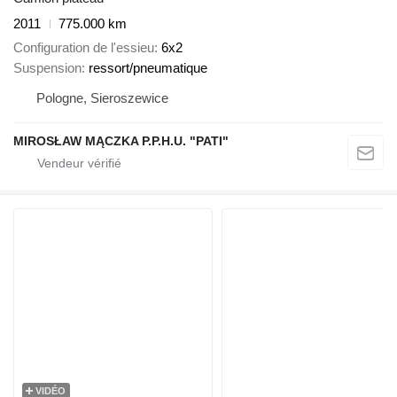
2011
775.000 km
Configuration de l'essieu
6x2
Suspension
ressort/pneumatique
Pologne, Sieroszewice
MIROSŁAW MĄCZKA P.P.H.U. "PATI"
VIDÉO