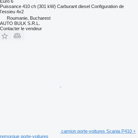
Euro 6
Puissance
410 ch (301 kW)
Carburant
diesel
Configuration de
l'essieu
4x2
Roumanie, Bucharest
AUTO BULK S.R.L.
Contacter le vendeur
camion porte-voitures Scania P410 +
remorque porte-voitures