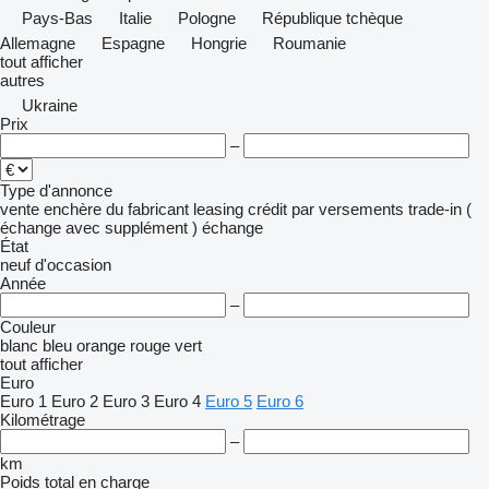
Pays-Bas
Italie
Pologne
République tchèque
Allemagne
Espagne
Hongrie
Roumanie
tout afficher
autres
Ukraine
Prix
–
Type d'annonce
vente
enchère
du fabricant
leasing
crédit
par versements
trade-in (
échange avec supplément )
échange
État
neuf
d'occasion
Année
–
Couleur
blanc
bleu
orange
rouge
vert
tout afficher
Euro
Euro 1
Euro 2
Euro 3
Euro 4
Euro 5
Euro 6
Kilométrage
–
km
Poids total en charge