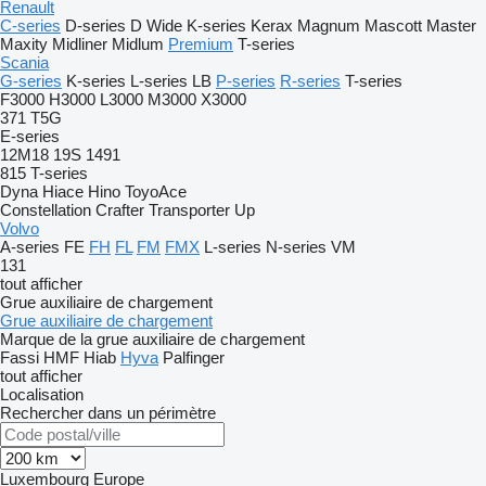
Renault
C-series
D-series
D Wide
K-series
Kerax
Magnum
Mascott
Master
Maxity
Midliner
Midlum
Premium
T-series
Scania
G-series
K-series
L-series
LB
P-series
R-series
T-series
F3000
H3000
L3000
M3000
X3000
371
T5G
E-series
12M18
19S
1491
815
T-series
Dyna
Hiace
Hino
ToyoAce
Constellation
Crafter
Transporter
Up
Volvo
A-series
FE
FH
FL
FM
FMX
L-series
N-series
VM
131
tout afficher
Grue auxiliaire de chargement
Grue auxiliaire de chargement
Marque de la grue auxiliaire de chargement
Fassi
HMF
Hiab
Hyva
Palfinger
tout afficher
Localisation
Rechercher dans un périmètre
Luxembourg
Europe