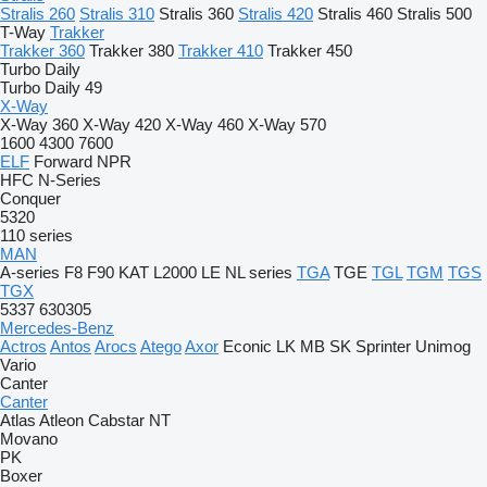
Stralis 260
Stralis 310
Stralis 360
Stralis 420
Stralis 460
Stralis 500
T-Way
Trakker
Trakker 360
Trakker 380
Trakker 410
Trakker 450
Turbo Daily
Turbo Daily 49
X-Way
X-Way 360
X-Way 420
X-Way 460
X-Way 570
1600
4300
7600
ELF
Forward
NPR
HFC
N-Series
Conquer
5320
110 series
MAN
A-series
F8
F90
KAT
L2000
LE
NL series
TGA
TGE
TGL
TGM
TGS
TGX
5337
630305
Mercedes-Benz
Actros
Antos
Arocs
Atego
Axor
Econic
LK
MB
SK
Sprinter
Unimog
Vario
Canter
Canter
Atlas
Atleon
Cabstar
NT
Movano
PK
Boxer