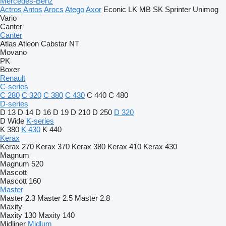
Mercedes-Benz
Actros
Antos
Arocs
Atego
Axor
Econic
LK
MB
SK
Sprinter
Unimog
Vario
Canter
Canter
Atlas
Atleon
Cabstar
NT
Movano
PK
Boxer
Renault
C-series
C 280
C 320
C 380
C 430
C 440
C 480
D-series
D 13
D 14
D 16
D 19
D 210
D 250
D 320
D Wide
K-series
K 380
K 430
K 440
Kerax
Kerax 270
Kerax 370
Kerax 380
Kerax 410
Kerax 430
Magnum
Magnum 520
Mascott
Mascott 160
Master
Master 2.3
Master 2.5
Master 2.8
Maxity
Maxity 130
Maxity 140
Midliner
Midlum