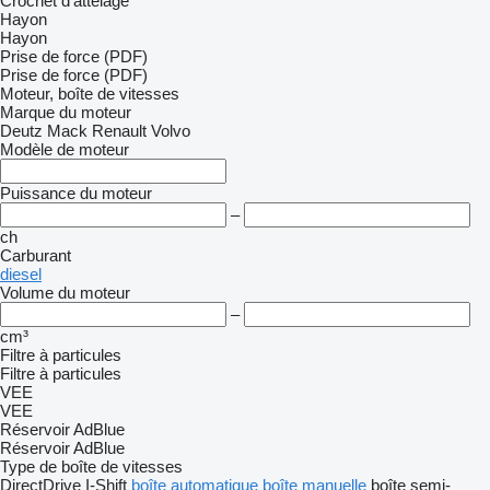
Crochet d'attelage
Hayon
Hayon
Prise de force (PDF)
Prise de force (PDF)
Moteur, boîte de vitesses
Marque du moteur
Deutz
Mack
Renault
Volvo
Modèle de moteur
Puissance du moteur
–
ch
Carburant
diesel
Volume du moteur
–
cm³
Filtre à particules
Filtre à particules
VEE
VEE
Réservoir AdBlue
Réservoir AdBlue
Type de boîte de vitesses
DirectDrive
I-Shift
boîte automatique
boîte manuelle
boîte semi-