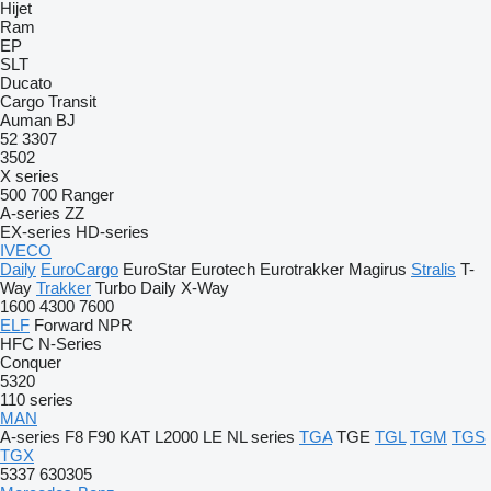
Hijet
Ram
EP
SLT
Ducato
Cargo
Transit
Auman
BJ
52
3307
3502
X series
500
700
Ranger
A-series
ZZ
EX-series
HD-series
IVECO
Daily
EuroCargo
EuroStar
Eurotech
Eurotrakker
Magirus
Stralis
T-
Way
Trakker
Turbo Daily
X-Way
1600
4300
7600
ELF
Forward
NPR
HFC
N-Series
Conquer
5320
110 series
MAN
A-series
F8
F90
KAT
L2000
LE
NL series
TGA
TGE
TGL
TGM
TGS
TGX
5337
630305