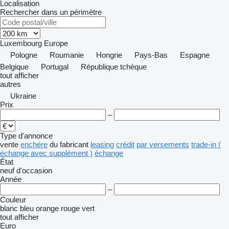
Localisation
Rechercher dans un périmètre
Luxembourg
Europe
Pologne
Roumanie
Hongrie
Pays-Bas
Espagne
Belgique
Portugal
République tchèque
tout afficher
autres
Ukraine
Prix
–
Type d'annonce
vente
enchère
du fabricant
leasing
crédit
par versements
trade-in (
échange avec supplément )
échange
État
neuf
d'occasion
Année
–
Couleur
blanc
bleu
orange
rouge
vert
tout afficher
Euro