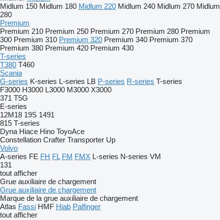
Midlum 150
Midlum 180
Midlum 220
Midlum 240
Midlum 270
Midlum
280
Premium
Premium 210
Premium 250
Premium 270
Premium 280
Premium
300
Premium 310
Premium 320
Premium 340
Premium 370
Premium 380
Premium 420
Premium 430
T-series
T380
T460
Scania
G-series
K-series
L-series
LB
P-series
R-series
T-series
F3000
H3000
L3000
M3000
X3000
371
T5G
E-series
12M18
19S
1491
815
T-series
Dyna
Hiace
Hino
ToyoAce
Constellation
Crafter
Transporter
Up
Volvo
A-series
FE
FH
FL
FM
FMX
L-series
N-series
VM
131
tout afficher
Grue auxiliaire de chargement
Grue auxiliaire de chargement
Marque de la grue auxiliaire de chargement
Atlas
Fassi
HMF
Hiab
Palfinger
tout afficher