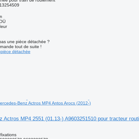
13254509
nn
 OÜ
deur
pas une pièce détachée ?
mande tout de suite !
pièce détachée
 Mercedes-Benz Actros MP4 Antos Arocs (2012-)
 Actros MP4 2551 (01.13-) A9603251510 pour tracteur rout
fixations