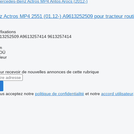
 Mercedes-Benz Actros MP4 Antos Arocs (2012-)
 Actros MP4 2551 (01.12-) A9613252509 pour tracteur rout
fixations
13252509 A9613257414 9613257414
nn
 OÜ
deur
r recevoir de nouvelles annonces de cette rubrique
vous acceptez notre
politique de confidentialité
et notre
accord utilisateur