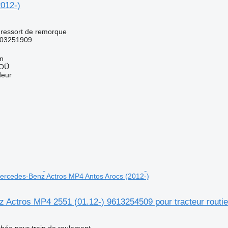
2012-)
 ressort de remorque
03251909
nn
 OÜ
deur
 Mercedes-Benz Actros MP4 Antos Arocs (2012-)
 Actros MP4 2551 (01.12-) 9613254509 pour tracteur routi
chée pour train de roulement