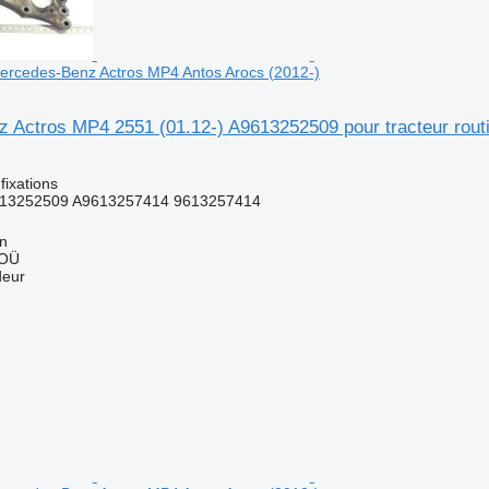
 Mercedes-Benz Actros MP4 Antos Arocs (2012-)
 Actros MP4 2551 (01.12-) A9613252509 pour tracteur rout
fixations
13252509 A9613257414 9613257414
nn
 OÜ
deur