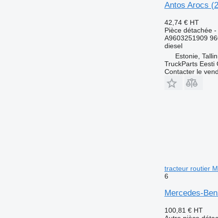
Antos Arocs (
42,74 €
HT
Pièce détachée -
A9603251909 96
diesel
Estonie, Talli
TruckParts Eesti
Contacter le ven
tracteur routier
6
Mercedes-Benz
100,81 €
HT
Autre pièce déta