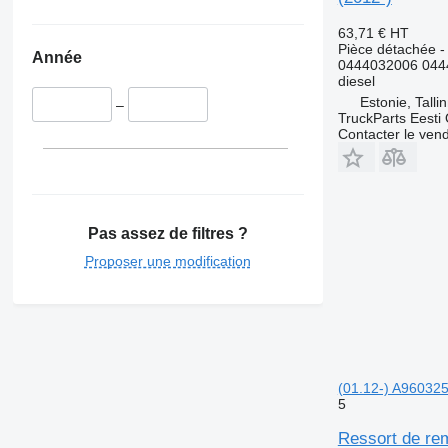
63,71 €
HT
Pièce détachée - 
Année
0444032006 044
diesel
Estonie, Talli
–
TruckParts Eesti
Contacter le ven
Pas assez de filtres ?
Proposer une modification
(01.12-) A960325
5
Ressort de re