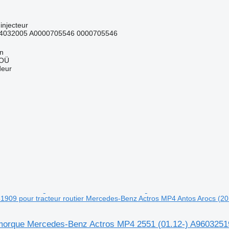
injecteur
4032005 A0000705546 0000705546
nn
 OÜ
deur
1909 pour tracteur routier Mercedes-Benz Actros MP4 Antos Arocs (20
morque Mercedes-Benz Actros MP4 2551 (01.12-) A96032519