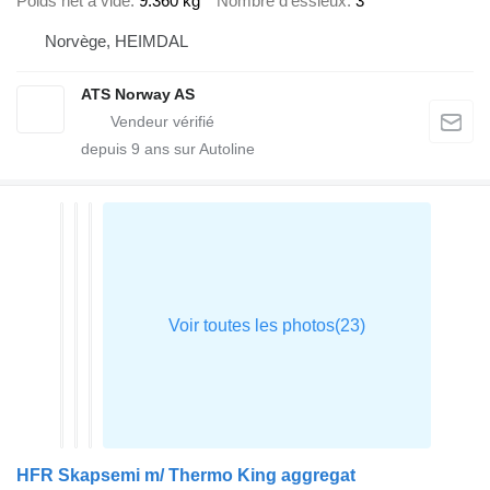
Poids net à vide
9.360 kg
Nombre d'essieux
3
Norvège, HEIMDAL
ATS Norway AS
depuis
9
ans sur Autoline
HFR Skapsemi m/ Thermo King aggregat