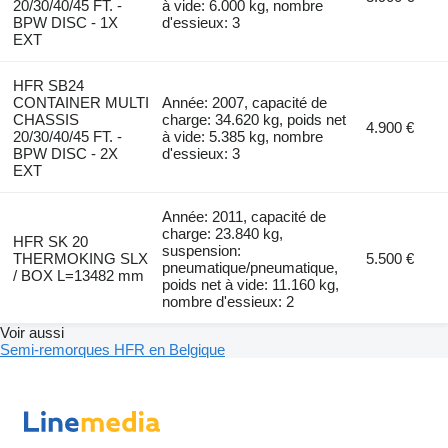
20/30/40/45 FT. -
à vide: 6.000 kg, nombre
BPW DISC - 1X
d'essieux: 3
EXT
HFR SB24
CONTAINER MULTI
Année: 2007, capacité de
CHASSIS
charge: 34.620 kg, poids net
4.900 €
20/30/40/45 FT. -
à vide: 5.385 kg, nombre
BPW DISC - 2X
d'essieux: 3
EXT
Année: 2011, capacité de
charge: 23.840 kg,
HFR SK 20
suspension:
THERMOKING SLX
5.500 €
pneumatique/pneumatique,
/ BOX L=13482 mm
poids net à vide: 11.160 kg,
nombre d'essieux: 2
Voir aussi
Semi-remorques HFR en Belgique